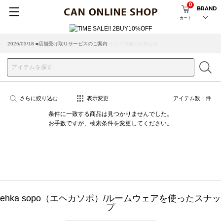
0
BRAND
カート
2026/08/04 ■8/13(木)AM2:00～サイトメンテナンス実施のお知らせ
2026/03/18 ■店舗受け取りサービスのご案内
さらに絞り込む
表示変更
アイテム数：
件
条件に一致する商品は見つかりませんでした。
お手数ですが、検索条件を変更してください。
ehka sopo（エヘカソポ）/ルームウェアを使ったスナッ
プ