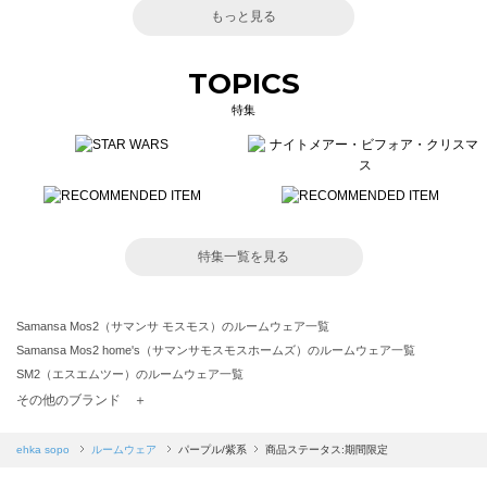
もっと見る
TOPICS
特集
特集一覧を見る
Samansa Mos2（サマンサ モスモス）のルームウェア一覧
Samansa Mos2 home's（サマンサモスモスホームズ）のルームウェア一覧
SM2（エスエムツー）のルームウェア一覧
TSUHARU by Samansa Mos2（ツハルバイサマンサモスモス）のルームウェア一覧
その他のブランド ＋
sm2rhythm（サマンサモスモス リズム）のルームウェア一覧
Samansa Mos2 blue（サマンサモスモス ブルー）のルームウェア一覧
ehka sopo
ルームウェア
パープル/紫系
商品ステータス:期間限定
Samansa Mos2 Lagom（サマンサモスモス ラーゴム）のルームウェア一覧