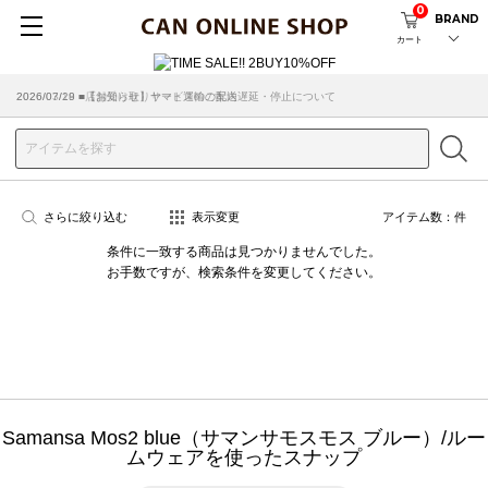
0
BRAND
カート
2026/07/29 ■【お知らせ】ヤマト運輸の配送遅延・停止について
2026/03/18 ■店舗受け取りサービスのご案内
さらに絞り込む
表示変更
アイテム数：
件
条件に一致する商品は見つかりませんでした。
お手数ですが、検索条件を変更してください。
Samansa Mos2 blue（サマンサモスモス ブルー）/ルー
ムウェアを使ったスナップ