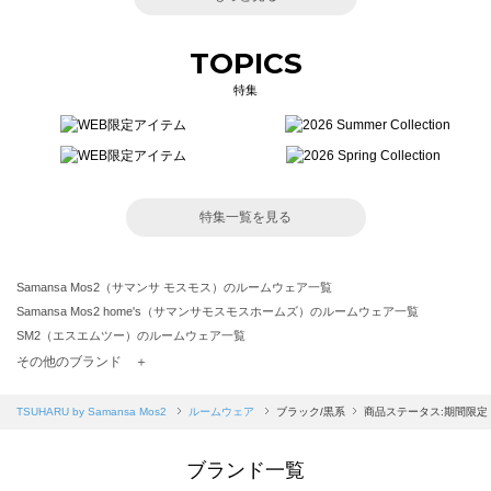
TOPICS
特集
特集一覧を見る
Samansa Mos2（サマンサ モスモス）のルームウェア一覧
Samansa Mos2 home's（サマンサモスモスホームズ）のルームウェア一覧
SM2（エスエムツー）のルームウェア一覧
TSUHARU by Samansa Mos2（ツハルバイサマンサモスモス）のルームウェア一覧
その他のブランド ＋
sm2rhythm（サマンサモスモス リズム）のルームウェア一覧
Samansa Mos2 blue（サマンサモスモス ブルー）のルームウェア一覧
TSUHARU by Samansa Mos2
ルームウェア
ブラック/黒系
商品ステータス:期間限定
Samansa Mos2 Lagom（サマンサモスモス ラーゴム）のルームウェア一覧
ehka sopo（エヘカソポ）のルームウェア一覧
ブランド一覧
sō4ū（ソウフォーユー）のルームウェア一覧