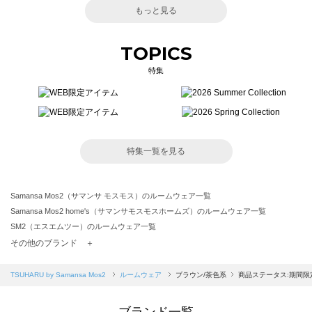
もっと見る
TOPICS
特集
特集一覧を見る
Samansa Mos2（サマンサ モスモス）のルームウェア一覧
Samansa Mos2 home's（サマンサモスモスホームズ）のルームウェア一覧
SM2（エスエムツー）のルームウェア一覧
TSUHARU by Samansa Mos2（ツハルバイサマンサモスモス）のルームウェア一覧
その他のブランド ＋
sm2rhythm（サマンサモスモス リズム）のルームウェア一覧
Samansa Mos2 blue（サマンサモスモス ブルー）のルームウェア一覧
TSUHARU by Samansa Mos2
ルームウェア
ブラウン/茶色系
商品ステータス:期間限
Samansa Mos2 Lagom（サマンサモスモス ラーゴム）のルームウェア一覧
ehka sopo（エヘカソポ）のルームウェア一覧
ブランド一覧