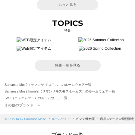
もっと見る
TOPICS
特集
特集一覧を見る
Samansa Mos2（サマンサ モスモス）のルームウェア一覧
Samansa Mos2 home's（サマンサモスモスホームズ）のルームウェア一覧
SM2（エスエムツー）のルームウェア一覧
TSUHARU by Samansa Mos2（ツハルバイサマンサモスモス）のルームウェア一覧
その他のブランド ＋
sm2rhythm（サマンサモスモス リズム）のルームウェア一覧
Samansa Mos2 blue（サマンサモスモス ブルー）のルームウェア一覧
TSUHARU by Samansa Mos2
ルームウェア
ピンク/桃色系
商品ステータス:期間限定
Samansa Mos2 Lagom（サマンサモスモス ラーゴム）のルームウェア一覧
ehka sopo（エヘカソポ）のルームウェア一覧
ブランド一覧