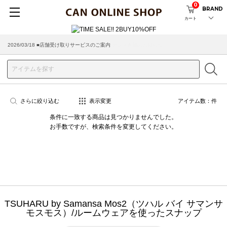
0
BRAND
カート
2026/08/04 ■8/13(木)AM2:00～サイトメンテナンス実施のお知らせ
2026/03/18 ■店舗受け取りサービスのご案内
さらに絞り込む
表示変更
アイテム数：
件
条件に一致する商品は見つかりませんでした。
お手数ですが、検索条件を変更してください。
TSUHARU by Samansa Mos2（ツハル バイ サマンサ
モスモス）/ルームウェアを使ったスナップ