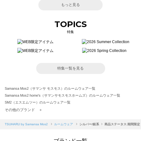
もっと見る
TOPICS
特集
特集一覧を見る
Samansa Mos2（サマンサ モスモス）のルームウェア一覧
Samansa Mos2 home's（サマンサモスモスホームズ）のルームウェア一覧
SM2（エスエムツー）のルームウェア一覧
TSUHARU by Samansa Mos2（ツハルバイサマンサモスモス）のルームウェア一覧
その他のブランド ＋
sm2rhythm（サマンサモスモス リズム）のルームウェア一覧
Samansa Mos2 blue（サマンサモスモス ブルー）のルームウェア一覧
TSUHARU by Samansa Mos2
ルームウェア
シルバー/銀系
商品ステータス:期間限定
Samansa Mos2 Lagom（サマンサモスモス ラーゴム）のルームウェア一覧
ehka sopo（エヘカソポ）のルームウェア一覧
ブランド一覧