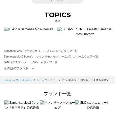
TOPICS
特集
Samansa Mos2（サマンサ モスモス）のルームウェア一覧
Samansa Mos2 home's（サマンサモスモスホームズ）のルームウェア一覧
SM2（エスエムツー）のルームウェア一覧
TSUHARU by Samansa Mos2（ツハルバイサマンサモスモス）のルームウェア一覧
その他のブランド ＋
sm2rhythm（サマンサモスモス リズム）のルームウェア一覧
Samansa Mos2 blue（サマンサモスモス ブルー）のルームウェア一覧
Samansa Mos2 home's
ルームウェア
ベージュ/薄茶系
商品ステータス:期間限定
Samansa Mos2 Lagom（サマンサモスモス ラーゴム）のルームウェア一覧
ehka sopo（エヘカソポ）のルームウェア一覧
ブランド一覧
sō4ū（ソウフォーユー）のルームウェア一覧
Te chichi（テチチ）のルームウェア一覧
Te chichi CLASSIC（テチチ クラシック）のルームウェア一覧
Te chichi TERRASSE（テチチ テラス）のルームウェア一覧