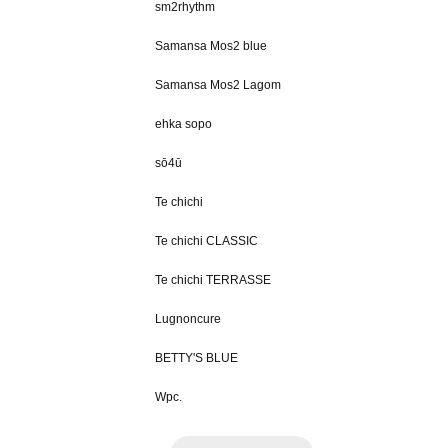
sm2rhythm
Samansa Mos2 blue
Samansa Mos2 Lagom
ehka sopo
sō4ū
Te chichi
Te chichi CLASSIC
Te chichi TERRASSE
Lugnoncure
BETTY'S BLUE
Wpc.