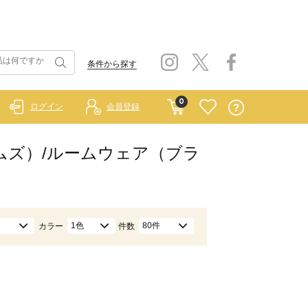
条件から探す
0
ログイン
会員登録
スホームズ）/ルームウェア（ブラ
1色
80件
カラー
件数