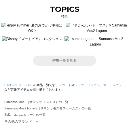
TOPICS
特集
特集一覧を見る
CAN ONLINE SHOP
の商品一覧です。
スカート
や
シャツ・ブラウス
、
カーディガン
など定番アイテムを取り揃えております。
Samansa Mos2（サマンサ モスモス）の一覧
Samansa Mos2 home's（サマンサモスモスホームズ）の一覧
SM2（エスエムツー）の一覧
TSUHARU by Samansa Mos2（ツハルバイサマンサモスモス）の一覧
その他のブランド ＋
sm2rhythm（サマンサモスモス リズム）の一覧