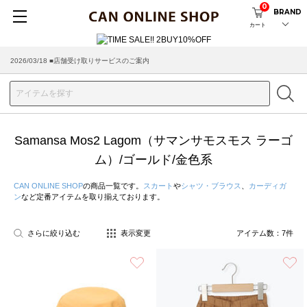
0
BRAND
カート
2026/03/18 ■店舗受け取りサービスのご案内
Samansa Mos2 Lagom（サマンサモスモス ラーゴ
ム）/ゴールド/金色系
CAN ONLINE SHOP
の商品一覧です。
スカート
や
シャツ・ブラウス
、
カーディガ
ン
など定番アイテムを取り揃えております。
さらに絞り込む
表示変更
アイテム数：
7
件
お気に入り