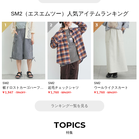
SM2（エスエムツー）人気アイテムランキング
1
2
3
SM2
SM2
SM2
裾ドロストカーゴハーフパンツ
起毛チェックシャツ
ウールライクスカート
￥1,947
￥1,760
￥1,760
-70%OFF-
-50%OFF-
-50%OFF-
ランキング一覧を見る
TOPICS
特集