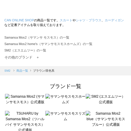
CAN ONLINE SHOP
の商品一覧です。
スカート
や
シャツ・ブラウス
、
カーディガン
など定番アイテムを取り揃えております。
Samansa Mos2（サマンサ モスモス）の一覧
Samansa Mos2 home's（サマンサモスモスホームズ）の一覧
SM2（エスエムツー）の一覧
TSUHARU by Samansa Mos2（ツハルバイサマンサモスモス）の一覧
その他のブランド ＋
sm2rhythm（サマンサモスモス リズム）の一覧
Samansa Mos2 blue（サマンサモスモス ブルー）の一覧
SM2
商品一覧
ブラウン/茶色系
Samansa Mos2 Lagom（サマンサモスモス ラーゴム）の一覧
ehka sopo（エヘカソポ）の一覧
ブランド一覧
sō4ū（ソウフォーユー）の一覧
Te chichi（テチチ）の一覧
Te chichi CLASSIC（テチチ クラシック）の一覧
Te chichi TERRASSE（テチチ テラス）の一覧
Lugnoncure（ルノンキュール）の一覧
BETTY'S BLUE（べティーズブルー）の一覧
Wpc.（ワールドパーティー）の一覧