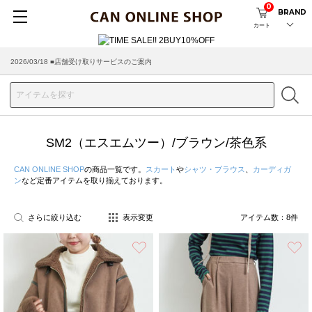
0
BRAND
カート
2026/03/18 ■店舗受け取りサービスのご案内
SM2（エスエムツー）/ブラウン/茶色系
CAN ONLINE SHOP
の商品一覧です。
スカート
や
シャツ・ブラウス
、
カーディガ
ン
など定番アイテムを取り揃えております。
さらに絞り込む
表示変更
アイテム数：
8
件
お気に入り