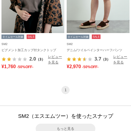
タイムセール対象
SALE
タイムセール対象
SALE
SM2
SM2
ピグメント加工カップ付タンクトップ
デニム/ツイルペインターハーフパンツ
レビュー
レビュー
2.0
3.7
（3）
（3）
を見る
を見る
¥1,760
¥2,970
-50%OFF-
-50%OFF-
1
SM2（エスエムツー）を使ったスナップ
もっと見る