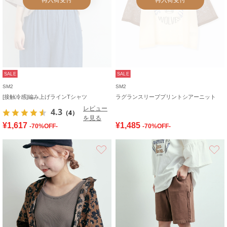
SALE
SALE
SM2
SM2
[接触冷感]編み上げラインTシャツ
ラグランスリーブプリントシアーニット
レビュー
4.3
（4）
を見る
¥1,617
¥1,485
-70%OFF-
-70%OFF-
お気に入り