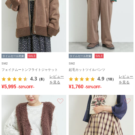
タイムセール対象
SALE
タイムセール対象
SALE
SM2
SM2
フェイクムートンフライトジャケット
起毛カットツイルパンツ
レビュー
レビュー
4.3
4.9
（8）
（10）
を見る
を見る
¥5,995
¥1,760
-50%OFF-
-50%OFF-
お気に入り