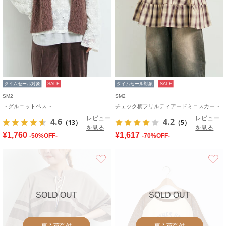
タイムセール対象
SALE
タイムセール対象
SALE
SM2
SM2
トグルニットベスト
チェック柄フリルティアードミニスカート
レビュー
レビュー
4.6
4.2
（13）
（5）
を見る
を見る
¥1,760
¥1,617
-50%OFF-
-70%OFF-
お気に入り
SOLD OUT
SOLD OUT
再入荷受付
再入荷受付