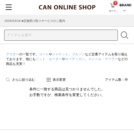
0
BRAND
カート
2026/03/18 ■店舗受け取りサービスのご案内
アウター
の一覧です。
コート
や
ジャケット
、
ブルゾン
など定番アイテムを取り揃え
ております。他にも
ニット・セーター
や
カーディガン
、
ストール・マフラー
などの
商品も充実！
さらに絞り込む
表示変更
アイテム数：
件
条件に一致する商品は見つかりませんでした。
お手数ですが、検索条件を変更してください。