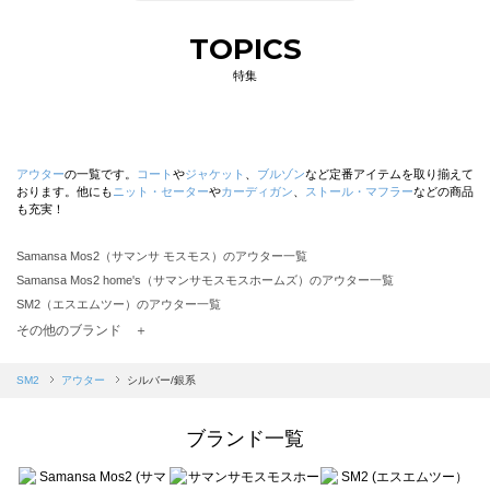
TOPICS
特集
アウター
の一覧です。
コート
や
ジャケット
、
ブルゾン
など定番アイテムを取り揃えて
おります。他にも
ニット・セーター
や
カーディガン
、
ストール・マフラー
などの商品
も充実！
Samansa Mos2（サマンサ モスモス）のアウター一覧
Samansa Mos2 home's（サマンサモスモスホームズ）のアウター一覧
SM2（エスエムツー）のアウター一覧
TSUHARU by Samansa Mos2（ツハルバイサマンサモスモス）のアウター一覧
その他のブランド ＋
sm2rhythm（サマンサモスモス リズム）のアウター一覧
Samansa Mos2 blue（サマンサモスモス ブルー）のアウター一覧
SM2
アウター
シルバー/銀系
Samansa Mos2 Lagom（サマンサモスモス ラーゴム）のアウター一覧
ehka sopo（エヘカソポ）のアウター一覧
ブランド一覧
sō4ū（ソウフォーユー）のアウター一覧
Te chichi（テチチ）のアウター一覧