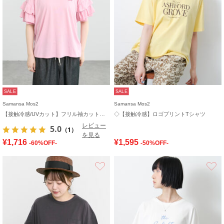
SALE
SALE
Samansa Mos2
Samansa Mos2
【接触冷感/UVカット】フリル袖カットソー
◇【接触冷感】ロゴプリントTシャツ
レビュー
5.0
（1）
を見る
¥1,716
¥1,595
-60%OFF-
-50%OFF-
お気に入り