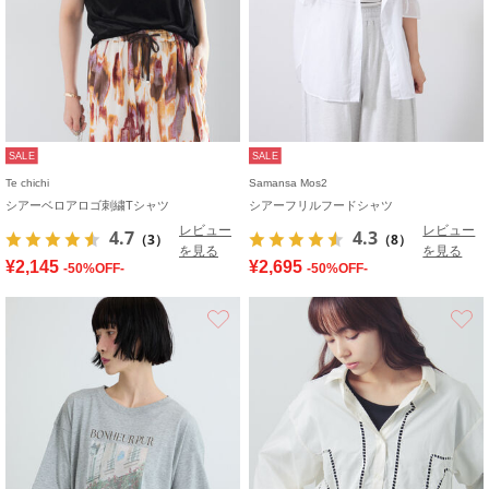
SALE
SALE
Te chichi
Samansa Mos2
シアーベロアロゴ刺繍Tシャツ
シアーフリルフードシャツ
レビュー
レビュー
4.7
4.3
（3）
（8）
を見る
を見る
¥2,145
¥2,695
-50%OFF-
-50%OFF-
お気に入り