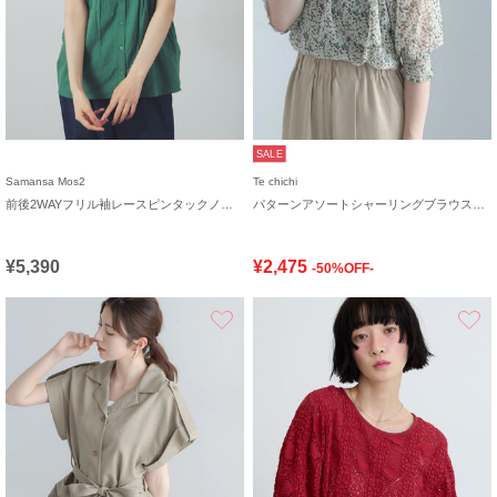
SALE
Samansa Mos2
Te chichi
前後2WAYフリル袖レースピンタックノースリブラウス
パターンアソートシャーリングブラウス《追加生産》
¥5,390
¥2,475
-50%OFF-
お気に入り