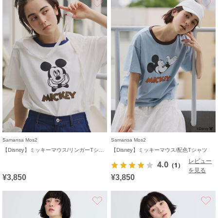
Samansa Mos2
Samansa Mos2
【Disney】ミッキーマウス/リンガーTシャツ
【Disney】ミッキーマウス/配色Tシャツ
レビュー
4.0
（1）
を見る
¥3,850
¥3,850
お気に入り