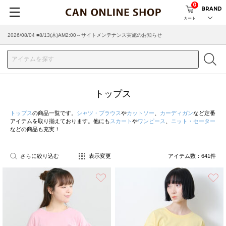
0
BRAND
カート
2026/07/29 ■【お知らせ】ヤマト運輸の配送遅延・停止について
トップス
トップス
の商品一覧です。
シャツ・ブラウス
や
カットソー
、
カーディガン
など定番
アイテムを取り揃えております。他にも
スカート
や
ワンピース
、
ニット・セーター
などの商品も充実！
さらに絞り込む
表示変更
アイテム数：
641
件
お気に入り