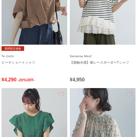
期間限定価格
Te chichi
Samansa Mos2
ピーチショートシャツ
【接触冷感】裾レースボーダーTシャツ
¥4,290
¥4,950
-20%OFF-
お気に入り