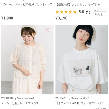
【Disney】ズートピア/総柄プリントロンT
【接触冷感】プリントリンガーTシャツ
レビュー
5.0
（1）
を見る
¥1,980
¥3,190
お気に入り
TSUHARU by Samansa Mos2
TSUHARU by Samansa Mos2
メッシュはおりレースブラウス
【さて×TSUHARU】フォト柄プリントTシャツ
レビュー