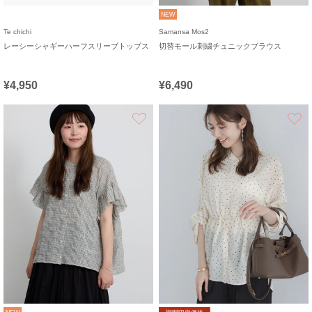
NEW
Te chichi
Samansa Mos2
レーシーシャギーハーフスリーブトップス
切替モール刺繍チュニックブラウス
¥4,950
¥6,490
お気に入り