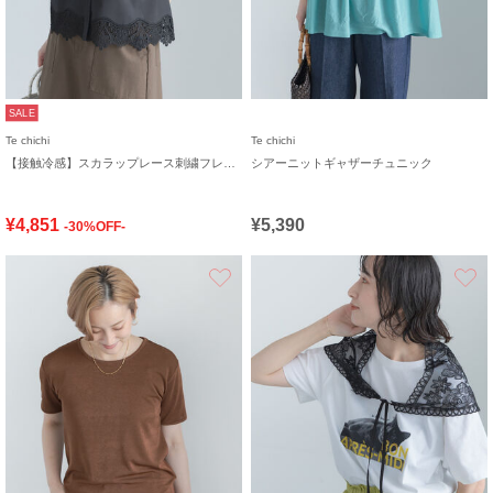
SALE
Te chichi
Te chichi
【接触冷感】スカラップレース刺繍フレンチシャツ
シアーニットギャザーチュニック
¥4,851
¥5,390
-30%OFF-
お気に入り