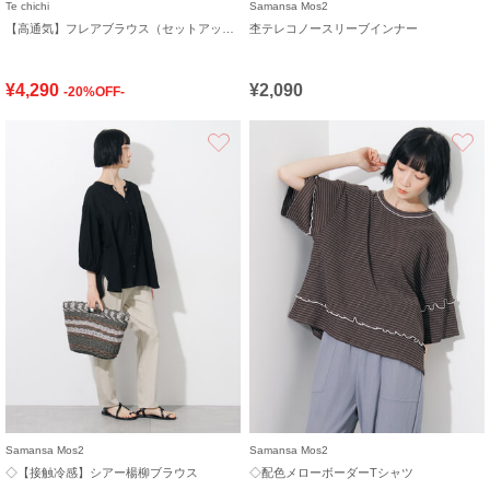
Te chichi
Samansa Mos2
【高通気】フレアブラウス（セットアップ可）
杢テレコノースリーブインナー
¥4,290
¥2,090
-20%OFF-
お気に入り
Samansa Mos2
Samansa Mos2
◇【接触冷感】シアー楊柳ブラウス
◇配色メローボーダーTシャツ