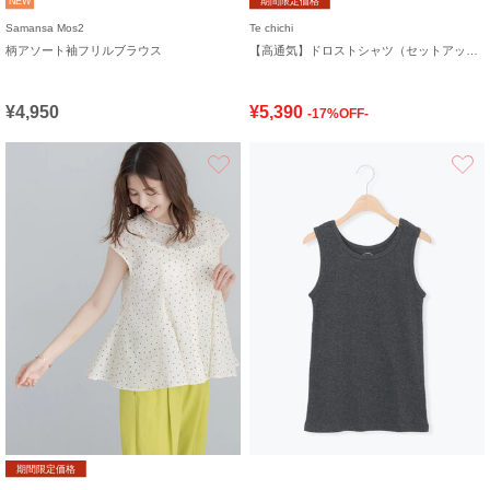
NEW
期間限定価格
Samansa Mos2
Te chichi
柄アソート袖フリルブラウス
【高通気】ドロストシャツ（セットアップ可）
¥4,950
¥5,390
-17%OFF-
お気に入り
期間限定価格