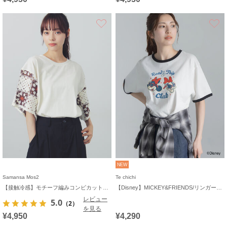
お気に入り
NEW
Samansa Mos2
Te chichi
【接触冷感】モチーフ編みコンビカットソー
【Disney】MICKEY&FRIENDS/リンガーTシャツ
レビュー
5.0
（2）
を見る
¥4,950
¥4,290