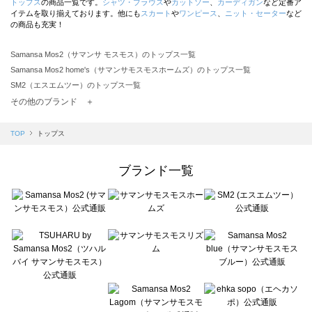
トップス
の商品一覧です。
シャツ・ブラウス
や
カットソー
、
カーディガン
など定番ア
イテムを取り揃えております。他にも
スカート
や
ワンピース
、
ニット・セーター
など
の商品も充実！
Samansa Mos2（サマンサ モスモス）のトップス一覧
Samansa Mos2 home's（サマンサモスモスホームズ）のトップス一覧
SM2（エスエムツー）のトップス一覧
TSUHARU by Samansa Mos2（ツハルバイサマンサモスモス）のトップス一覧
その他のブランド ＋
sm2rhythm（サマンサモスモス リズム）のトップス一覧
Samansa Mos2 blue（サマンサモスモス ブルー）のトップス一覧
TOP
トップス
Samansa Mos2 Lagom（サマンサモスモス ラーゴム）のトップス一覧
ehka sopo（エヘカソポ）のトップス一覧
ブランド一覧
sō4ū（ソウフォーユー）のトップス一覧
Te chichi（テチチ）のトップス一覧
Te chichi CLASSIC（テチチ クラシック）のトップス一覧
Te chichi TERRASSE（テチチ テラス）のトップス一覧
Lugnoncure（ルノンキュール）のトップス一覧
BETTY'S BLUE（べティーズブルー）のトップス一覧
Wpc.（ワールドパーティー）のトップス一覧