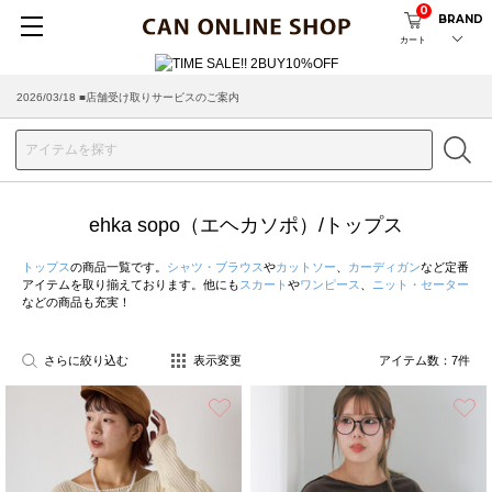
0
BRAND
カート
2026/03/18 ■店舗受け取りサービスのご案内
ehka sopo（エヘカソポ）/トップス
トップス
の商品一覧です。
シャツ・ブラウス
や
カットソー
、
カーディガン
など定番
アイテムを取り揃えております。他にも
スカート
や
ワンピース
、
ニット・セーター
などの商品も充実！
さらに絞り込む
表示変更
アイテム数：
7
件
お気に入り