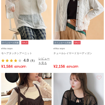
タイムセール対象
SALE
タイムセール対象
SALE
ehka sopo
ehka sopo
モヘアタッチシアーニット
チュールレイヤードカーディガン
レビュー
4.0
（1）
を見る
¥1,584
¥2,156
-60%OFF-
-60%OFF-
お気に入り