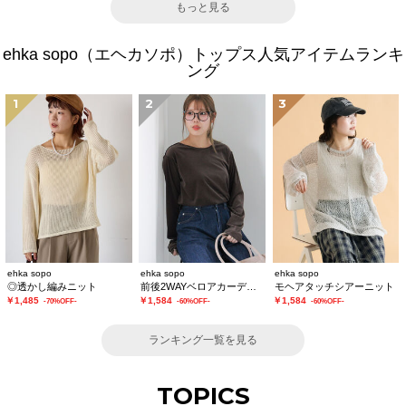
もっと見る
ehka sopo（エヘカソポ）トップス人気アイテムランキ
ング
1
2
3
ehka sopo
ehka sopo
ehka sopo
◎透かし編みニット
前後2WAYベロアカーディガン
モヘアタッチシアーニット
￥1,485
￥1,584
￥1,584
-70%OFF-
-60%OFF-
-60%OFF-
ランキング一覧を見る
TOPICS