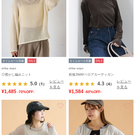
タイムセール対象
SALE
タイムセール対象
SALE
ehka sopo
ehka sopo
◎透かし編みニット
前後2WAYベロアカーディガン
レビュー
レビュー
5.0
4.3
（1）
（4）
を見る
を見る
¥1,485
¥1,584
-70%OFF-
-60%OFF-
お気に入り