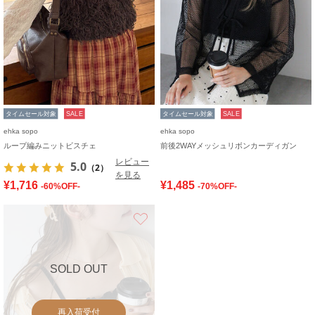
タイムセール対象
SALE
タイムセール対象
SALE
ehka sopo
ehka sopo
ループ編みニットビスチェ
前後2WAYメッシュリボンカーディガン
レビュー
5.0
（2）
を見る
¥1,716
¥1,485
-60%OFF-
-70%OFF-
お気に入り
SOLD OUT
再入荷受付