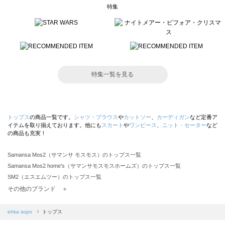
特集
特集一覧を見る
トップス
の商品一覧です。
シャツ・ブラウス
や
カットソー
、
カーディガン
など定番ア
イテムを取り揃えております。他にも
スカート
や
ワンピース
、
ニット・セーター
など
の商品も充実！
Samansa Mos2（サマンサ モスモス）のトップス一覧
Samansa Mos2 home's（サマンサモスモスホームズ）のトップス一覧
SM2（エスエムツー）のトップス一覧
TSUHARU by Samansa Mos2（ツハルバイサマンサモスモス）のトップス一覧
その他のブランド ＋
sm2rhythm（サマンサモスモス リズム）のトップス一覧
Samansa Mos2 blue（サマンサモスモス ブルー）のトップス一覧
ehka sopo
トップス
Samansa Mos2 Lagom（サマンサモスモス ラーゴム）のトップス一覧