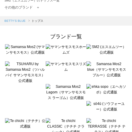
SM2（エスエムツー）のトップス一覧
TSUHARU by Samansa Mos2（ツハルバイサマンサモスモス）のトップス一覧
その他のブランド ＋
sm2rhythm（サマンサモスモス リズム）のトップス一覧
Samansa Mos2 blue（サマンサモスモス ブルー）のトップス一覧
BETTY'S BLUE
トップス
Samansa Mos2 Lagom（サマンサモスモス ラーゴム）のトップス一覧
ehka sopo（エヘカソポ）のトップス一覧
ブランド一覧
sō4ū（ソウフォーユー）のトップス一覧
Te chichi（テチチ）のトップス一覧
Te chichi CLASSIC（テチチ クラシック）のトップス一覧
Te chichi TERRASSE（テチチ テラス）のトップス一覧
Lugnoncure（ルノンキュール）のトップス一覧
BETTY'S BLUE（べティーズブルー）のトップス一覧
Wpc.（ワールドパーティー）のトップス一覧