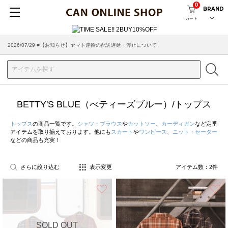
0
BRAND
カート
2026/07/29 ■【お知らせ】ヤマト運輸の配送遅延・停止について
2026/03/18 ■店舗受け取りサービスのご案内
BETTY'S BLUE（べティーズブルー）/トップス
トップス
の商品一覧です。
シャツ・ブラウス
や
カットソー
、
カーディガン
など定番
アイテムを取り揃えております。他にも
スカート
や
ワンピース
、
ニット・セーター
などの商品も充実！
さらに絞り込む
表示変更
アイテム数：
2
件
お気に入り
SOLD OUT