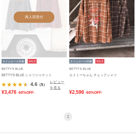
再入荷受付
タイムセール対象
SALE
タイムセール対象
SALE
BETTY'S BLUE
BETTY'S BLUE
BETTY’S BLUE シャツジャケット
エイミーちゃん チェックシャツ
レビュー
4.6
（5）
を見る
¥3,476
¥2,596
-60%OFF-
-60%OFF-
1