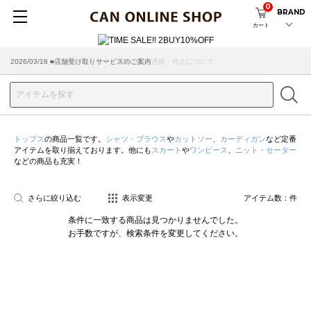
0
BRAND
カート
2026/07/29 ■【お知らせ】ヤマト運輸の配送遅延・停止について
2026/03/18 ■店舗受け取りサービスのご案内
トップス
の商品一覧です。
シャツ・ブラウス
や
カットソー
、
カーディガン
など定番
アイテムを取り揃えております。他にも
スカート
や
ワンピース
、
ニット・セーター
などの商品も充実！
さらに絞り込む
表示変更
アイテム数：
件
条件に一致する商品は見つかりませんでした。
お手数ですが、検索条件を変更してください。