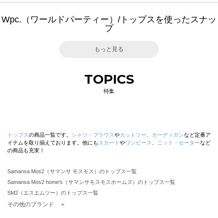
Wpc.（ワールドパーティー）/トップスを使ったスナッ
プ
もっと見る
TOPICS
特集
トップス
の商品一覧です。
シャツ・ブラウス
や
カットソー
、
カーディガン
など定番ア
イテムを取り揃えております。他にも
スカート
や
ワンピース
、
ニット・セーター
など
の商品も充実！
Samansa Mos2（サマンサ モスモス）のトップス一覧
Samansa Mos2 home's（サマンサモスモスホームズ）のトップス一覧
SM2（エスエムツー）のトップス一覧
TSUHARU by Samansa Mos2（ツハルバイサマンサモスモス）のトップス一覧
その他のブランド ＋
sm2rhythm（サマンサモスモス リズム）のトップス一覧