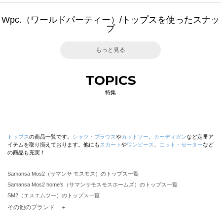
Wpc.（ワールドパーティー）/トップスを使ったスナッ
プ
もっと見る
TOPICS
特集
トップス
の商品一覧です。
シャツ・ブラウス
や
カットソー
、
カーディガン
など定番ア
イテムを取り揃えております。他にも
スカート
や
ワンピース
、
ニット・セーター
など
の商品も充実！
Samansa Mos2（サマンサ モスモス）のトップス一覧
Samansa Mos2 home's（サマンサモスモスホームズ）のトップス一覧
SM2（エスエムツー）のトップス一覧
TSUHARU by Samansa Mos2（ツハルバイサマンサモスモス）のトップス一覧
その他のブランド ＋
sm2rhythm（サマンサモスモス リズム）のトップス一覧