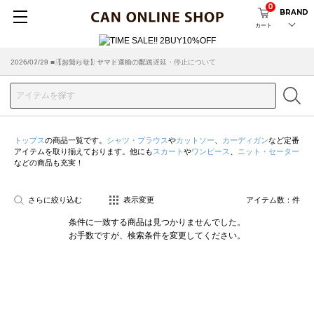
0
BRAND
カート
2026/07/29 ■【お知らせ】ヤマト運輸の配送遅延・停止について
2026/03/18 ■店舗受け取りサービスのご案内
トップス
の商品一覧です。
シャツ・ブラウス
や
カットソー
、
カーディガン
など定番
アイテムを取り揃えております。他にも
スカート
や
ワンピース
、
ニット・セーター
などの商品も充実！
さらに絞り込む
表示変更
アイテム数：
件
条件に一致する商品は見つかりませんでした。
お手数ですが、検索条件を変更してください。