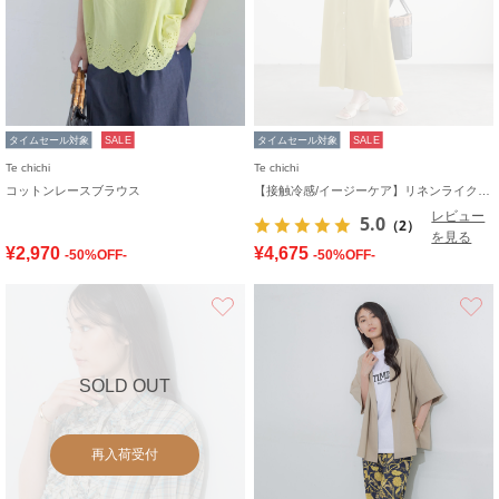
タイムセール対象
SALE
タイムセール対象
SALE
Te chichi
Te chichi
コットンレースブラウス
【接触冷感/イージーケア】リネンライクワンピース
レビュー
5.0
（2）
を見る
¥2,970
¥4,675
-50%OFF-
-50%OFF-
お気に入り
SOLD OUT
再入荷受付