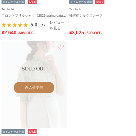
タイムセール対象
SALE
タイムセール対象
SALE
Te chichi
Te chichi
フロントフリルシャツ《2026 spring catalog item》
幾何柄シルクスカーフ
レビュー
5.0
（7）
を見る
¥2,640
¥3,025
-60%OFF-
-50%OFF-
お気に入り
SOLD OUT
再入荷受付
タイムセール対象
SALE