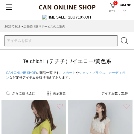
0
BRAND
カート
2026/08/04 ■8/13(木)AM2:00～サイトメンテナンス実施のお知らせ
2026/03/18 ■店舗受け取りサービスのご案内
Te chichi（テチチ）/イエロー/黄色系
CAN ONLINE SHOP
の商品一覧です。
スカート
や
シャツ・ブラウス
、
カーディガ
ン
など定番アイテムを取り揃えております。
さらに絞り込む
表示変更
アイテム数：
21
件
お気に入り