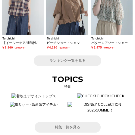
Te chichi
Te chichi
Te chichi
【イージーケア/通気性/マシンウォッシャブル】チェックドロストシャツ
ピーチショートシャツ
パターンアソートシャーリングブラウス《追加生産》
￥3,960
￥4,290
￥2,475
-27%OFF-
-20%OFF-
-50%OFF-
ランキング一覧を見る
TOPICS
特集
特集一覧を見る