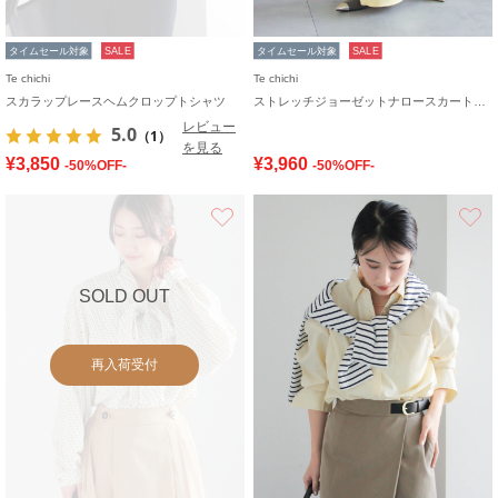
タイムセール対象
SALE
タイムセール対象
SALE
Te chichi
Te chichi
スカラップレースヘムクロップトシャツ
ストレッチジョーゼットナロースカート《2026 spring catalog item》
レビュー
5.0
（1）
を見る
¥3,850
¥3,960
-50%OFF-
-50%OFF-
お気に入り
SOLD OUT
再入荷受付