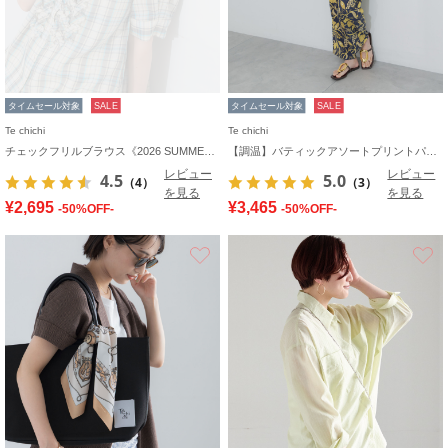
タイムセール対象
SALE
タイムセール対象
SALE
Te chichi
Te chichi
チェックフリルブラウス《2026 SUMMER LOOK item》
【調温】バティックアソートプリントパンツ
レビュー
レビュー
4.5
5.0
（4）
（3）
を見る
を見る
¥2,695
¥3,465
-50%OFF-
-50%OFF-
お気に入り