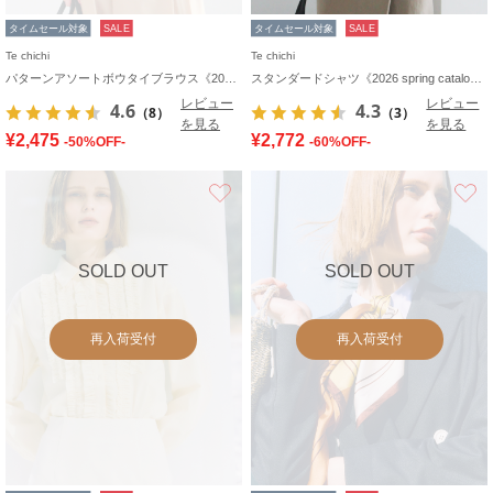
タイムセール対象
SALE
タイムセール対象
SALE
Te chichi
Te chichi
パターンアソートボウタイブラウス《2026 spring catalog item》
スタンダードシャツ《2026 spring catalog item》
レビュー
レビュー
4.6
4.3
（8）
（3）
を見る
を見る
¥2,475
¥2,772
-50%OFF-
-60%OFF-
お気に入り
SOLD OUT
SOLD OUT
再入荷受付
再入荷受付