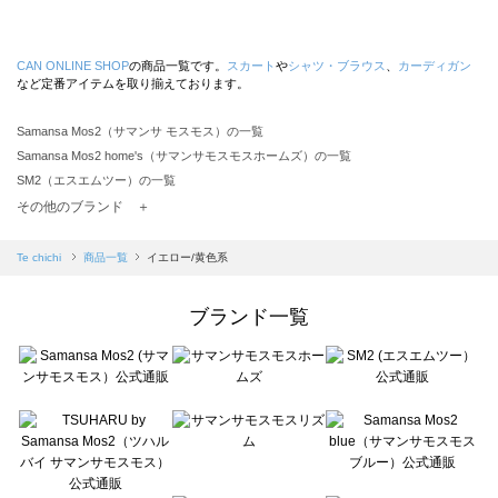
CAN ONLINE SHOP
の商品一覧です。
スカート
や
シャツ・ブラウス
、
カーディガン
など定番アイテムを取り揃えております。
Samansa Mos2（サマンサ モスモス）の一覧
Samansa Mos2 home's（サマンサモスモスホームズ）の一覧
SM2（エスエムツー）の一覧
TSUHARU by Samansa Mos2（ツハルバイサマンサモスモス）の一覧
その他のブランド ＋
sm2rhythm（サマンサモスモス リズム）の一覧
Samansa Mos2 blue（サマンサモスモス ブルー）の一覧
Te chichi
商品一覧
イエロー/黄色系
Samansa Mos2 Lagom（サマンサモスモス ラーゴム）の一覧
ehka sopo（エヘカソポ）の一覧
ブランド一覧
sō4ū（ソウフォーユー）の一覧
Te chichi（テチチ）の一覧
Te chichi CLASSIC（テチチ クラシック）の一覧
Te chichi TERRASSE（テチチ テラス）の一覧
Lugnoncure（ルノンキュール）の一覧
BETTY'S BLUE（べティーズブルー）の一覧
Wpc.（ワールドパーティー）の一覧