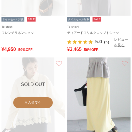
タイムセール対象
SALE
タイムセール対象
SALE
Te chichi
Te chichi
フレンチリネンシャツ
ティアードフリルクロップトシャツ
レビュー
5.0
（5）
を見る
¥4,950
¥3,465
-50%OFF-
-50%OFF-
お気に入り
SOLD OUT
再入荷受付