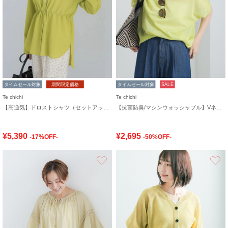
タイムセール対象
期間限定価格
タイムセール対象
SALE
Te chichi
Te chichi
【高通気】ドロストシャツ（セットアップ可）
【抗菌防臭/マシンウォッシャブル】Vネックドルマンニット
¥5,390
¥2,695
-17%OFF-
-50%OFF-
お気に入り