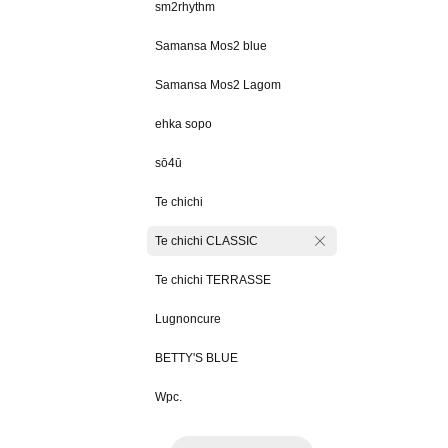
sm2rhythm
Samansa Mos2 blue
Samansa Mos2 Lagom
ehka sopo
sō4ū
Te chichi
Te chichi CLASSIC
Te chichi TERRASSE
Lugnoncure
BETTY'S BLUE
Wpc.