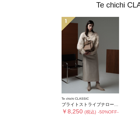
Te chic
1
Te chichi CLASSIC
ブライトストライプナロースカート《2025winter catalog item》
￥8,250
(税込)
-50%OFF-