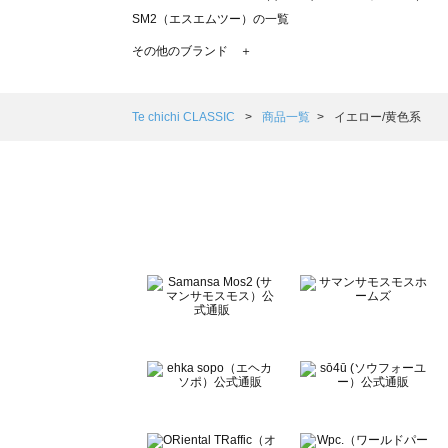
SM2（エスエムツー）の一覧
TSUHARU by Samansa Mos2（ツハルバイサマンサモ
その他のブランド ＋
sm2rhythm（サマンサモスモス リズム）の一覧
Samansa Mos2 blue（サマンサモスモス ブルー）の一覧
Samansa Mos2 Lagom（サマンサモスモス ラーゴム）の
Te chichi CLASSIC
商品一覧
イエロー/黄色系
ehka sopo（エヘカソポ）の一覧
sō4ū（ソウフォーユー）の一覧
Te chichi（テチチ）の一覧
Te chichi CLASSIC（テチチ クラシック）の一覧
Te chichi TERRASSE（テチチ テラス）の一覧
Lugnoncure（ルノンキュール）の一覧
BETTY'S BLUE（べティーズブルー）の一覧
Wpc.（ワールドパーティー）の一覧