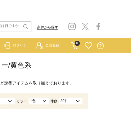
条件から探す
0
ログイン
会員登録
エロー/黄色系
ど定番アイテムを取り揃えております。
1色
80件
カラー
件数