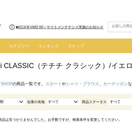
■8/13(木)AM2:00～サイトメンテナンス実施のお知らせ
カテゴリー
ランキング
スナップ
hichi CLASSIC（テチチ クラシック）/イ
 SHOP
の商品一覧です。
スカート
や
シャツ・ブラウス
、
カーディガン
な
順
すべて
すべて
在庫の有無
商品ステータス
商品は見つかりませんでした。お手数ですが、検索条件を変更してください。