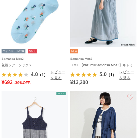
タイムセール対象
SALE
NEW
Samansa Mos2
Samansa Mos2
花柄シアーソックス
〈M〉【kazumi×Samansa Mos2】キャミワンピース《WEB限定カラーあり》
レビュー
レビュー
4.0
5.0
（1）
（1）
を見る
を見る
¥693
¥13,200
-30%OFF-