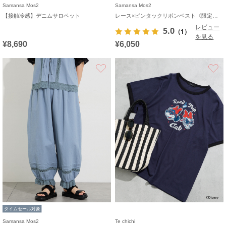
Samansa Mos2
Samansa Mos2
【接触冷感】デニムサロペット
レース×ピンタックリボンベスト《限定カラーあり》
レビュー
5.0
（1）
を見る
¥8,690
¥6,050
お気に入り
タイムセール対象
Samansa Mos2
Te chichi