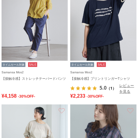
タイムセール対象
SALE
タイムセール対象
SALE
Samansa Mos2
Samansa Mos2
【接触冷感】ストレッチテーパードパンツ
【接触冷感】プリントリンガーTシャツ
レビュー
5.0
（1）
を見る
¥4,158
¥2,233
-30%OFF-
-30%OFF-
お気に入り