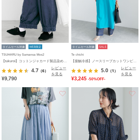
タイムセール対象
WEB限定
タイムセール対象
SALE
TSUHARU by Samansa Mos2
Te chichi
【tukuroi】コットンジャカード製品染め裾フリルパンツ《WEB限定》
【接触冷感】ノースリーブカットワンピース
レビュー
レビュー
4.7
5.0
（6）
（1）
を見る
を見る
¥9,790
¥3,245
-50%OFF-
お気に入り