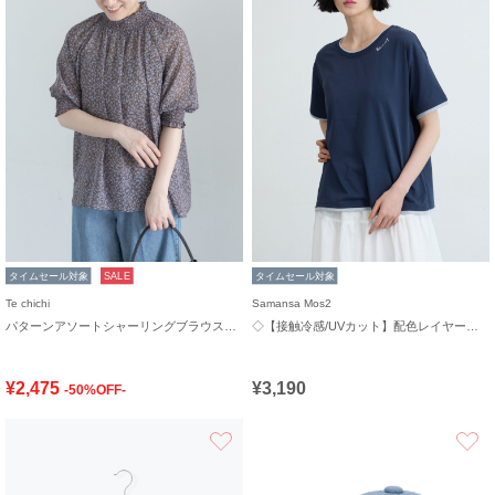
タイムセール対象
SALE
タイムセール対象
Te chichi
Samansa Mos2
パターンアソートシャーリングブラウス《追加生産》
◇【接触冷感/UVカット】配色レイヤードTシャツ
¥2,475
¥3,190
-50%OFF-
お気に入り