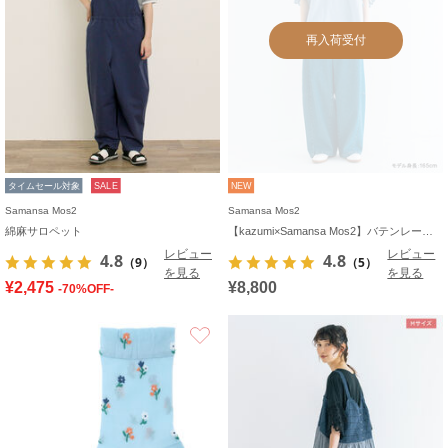
再入荷受付
タイムセール対象
SALE
NEW
Samansa Mos2
Samansa Mos2
綿麻サロペット
【kazumi×Samansa Mos2】バテンレースカットソー《WEB限定カラーあり》
レビュー
レビュー
4.8
4.8
（9）
（5）
を見る
を見る
¥2,475
¥8,800
-70%OFF-
お気に入り