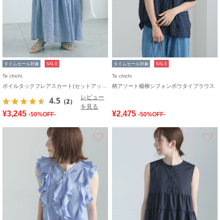
タイムセール対象
SALE
タイムセール対象
SALE
Te chichi
Te chichi
ボイルタックフレアスカート(セットアップ可)
柄アソート楊柳シフォンボウタイブラウス
レビュー
4.5
（2）
を見る
¥3,245
¥2,475
-50%OFF-
-50%OFF-
お気に入り