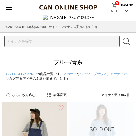
0
BRAND
カート
2026/07/29 ■【お知らせ】ヤマト運輸の配送遅延・停止について
ブルー/青系
CAN ONLINE SHOP
の商品一覧です。
スカート
や
シャツ・ブラウス
、
カーディガ
ン
など定番アイテムを取り揃えております。
さらに絞り込む
表示変更
アイテム数：
567
件
お気に入り
SOLD OUT