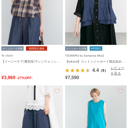
タイムセール対象
期間限定価格
タイムセール対象
WEB限定
Te chichi
TSUHARU by Samansa Mos2
【イージーケア/通気性/マシンウォッシャブル】チェックドロストシャツ
【tukuroi】コットンジャカード製品染めベスト《WEB限定》
レビュー
4.4
（9）
を見る
¥3,960
¥7,590
-27%OFF-
お気に入り