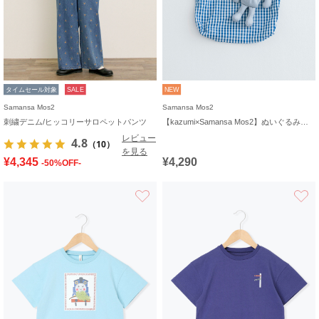
タイムセール対象
SALE
NEW
Samansa Mos2
Samansa Mos2
刺繍デニム/ヒッコリーサロペットパンツ
【kazumi×Samansa Mos2】ぬいぐるみバッグ
レビュー
4.8
（10）
を見る
¥4,345
¥4,290
-50%OFF-
お気に入り