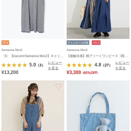
NEW
タイムセール対象
SALE
Samansa Mos2
Samansa Mos2
〈S〉【kazumi×Samansa Mos2】キャミワンピース《WEB限定カラーあり》
【接触冷感】柄アソートワンピース《限定カラーあり》
レビュー
レビュー
5.0
4.8
（3）
（27）
を見る
を見る
¥13,200
¥3,300
-60%OFF-
お気に入り