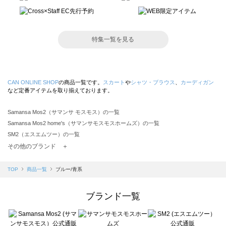
特集一覧を見る
CAN ONLINE SHOP
の商品一覧です。
スカート
や
シャツ・ブラウス
、
カーディガン
など定番アイテムを取り揃えております。
Samansa Mos2（サマンサ モスモス）の一覧
Samansa Mos2 home's（サマンサモスモスホームズ）の一覧
SM2（エスエムツー）の一覧
TSUHARU by Samansa Mos2（ツハルバイサマンサモスモス）の一覧
その他のブランド ＋
sm2rhythm（サマンサモスモス リズム）の一覧
Samansa Mos2 blue（サマンサモスモス ブルー）の一覧
TOP
商品一覧
ブルー/青系
Samansa Mos2 Lagom（サマンサモスモス ラーゴム）の一覧
ehka sopo（エヘカソポ）の一覧
ブランド一覧
sō4ū（ソウフォーユー）の一覧
Te chichi（テチチ）の一覧
Te chichi CLASSIC（テチチ クラシック）の一覧