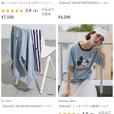
裾レース×ピンタックギャザーパンツ《限定カラーあり》
【Disney】MICKEY&FRIENDS/リンガーTシャツ
レビュー
5.0
（1）
を見る
¥7,150
¥4,290
お気に入り
Te chichi
Samansa Mos2
【Disney】MICKEY&FRIENDS/ワンマイルウェア
【Disney】ミッキーマウス/配色Tシャツ
レビュー
4.0