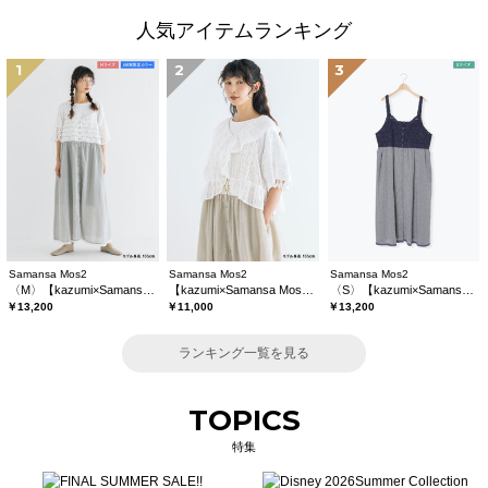
人気アイテムランキング
1
2
3
Samansa Mos2
Samansa Mos2
Samansa Mos2
〈M〉【kazumi×Samansa Mos2】キャミワンピース《WEB限定カラーあり》
【kazumi×Samansa Mos2】レースフリルブラウス
〈S〉【kazumi×Samansa Mos2】キャミワンピース《WEB限定カラーあり》
￥13,200
￥11,000
￥13,200
ランキング一覧を見る
TOPICS
特集