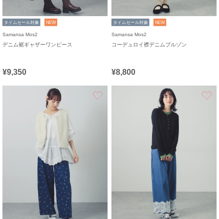
タイムセール対象
NEW
タイムセール対象
NEW
Samansa Mos2
Samansa Mos2
デニム裾ギャザーワンピース
コーデュロイ襟デニムブルゾン
¥9,350
¥8,800
お気に入り