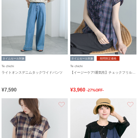
タイムセール対象
タイムセール対象
期間限定価格
Te chichi
Te chichi
ライトオンスデニムタックワイドパンツ
【イージーケア/通気性】チェックフリルフレンチスリーブブラウス
¥7,590
¥3,960
-27%OFF-
お気に入り