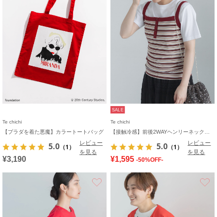
SALE
Te chichi
Te chichi
【プラダを着た悪魔】カラートートバッグ
【接触冷感】前後2WAYヘンリーネックスクエアタンク
レビュー
レビュー
5.0
5.0
（1）
（1）
を見る
を見る
¥3,190
¥1,595
-50%OFF-
お気に入り