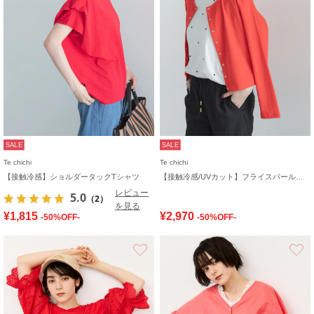
SALE
SALE
Te chichi
Te chichi
【接触冷感】ショルダータックTシャツ
【接触冷感/UVカット】フライスパール釦クルーネックカーディガン
レビュー
5.0
（2）
を見る
¥1,815
¥2,970
-50%OFF-
-50%OFF-
お気に入り