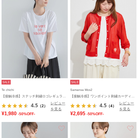
SALE
SALE
Te chichi
Samansa Mos2
【接触冷感】ステッチ刺繍ロゴレギュラーTシャツ
【接触冷感】ワンポイント刺繍カーディガン
レビュー
レビュー
4.5
4.5
（2）
（4）
を見る
を見る
¥1,980
¥2,695
-50%OFF-
-50%OFF-
お気に入り