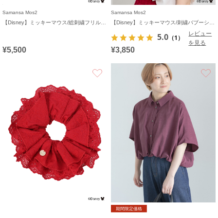
Samansa Mos2
Samansa Mos2
【Disney】ミッキーマウス/総刺繍フリルバッグ
【Disney】ミッキーマウス/刺繍バブーシュカ
レビュー
5.0
（1）
を見る
¥5,500
¥3,850
お気に入り
期間限定価格