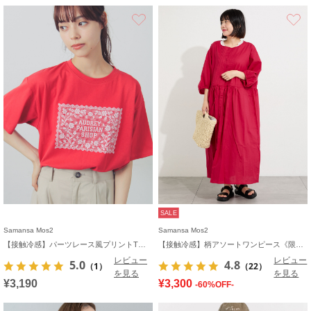
お気に入り
SALE
Samansa Mos2
Samansa Mos2
【接触冷感】パーツレース風プリントTシャツ
【接触冷感】柄アソートワンピース《限定カラーあり》
レビュー
レビュー
5.0
4.8
（1）
（22）
を見る
を見る
¥3,190
¥3,300
-60%OFF-
お気に入り