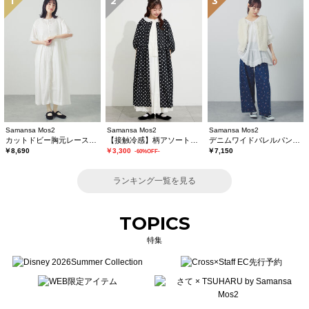
1
2
3
Samansa Mos2
Samansa Mos2
Samansa Mos2
カットドビー胸元レースワンピース
【接触冷感】柄アソートワンピース《限定カラーあり》
デニムワイドバレルパンツ〈WEB限定SS・XLサイズ〉
￥8,690
￥3,300
￥7,150
-60%OFF-
ランキング一覧を見る
TOPICS
特集