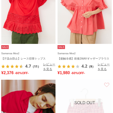
SALE
SALE
Samansa Mos2
Samansa Mos2
【汗染み防止】レース切替トップス
【接触冷感】前後2WAYギャザーブラウス
レビュー
レビュー
4.7
4.2
（11）
（9）
を見る
を見る
¥2,376
¥1,980
-60%OFF-
-60%OFF-
お気に入り
SOLD OUT