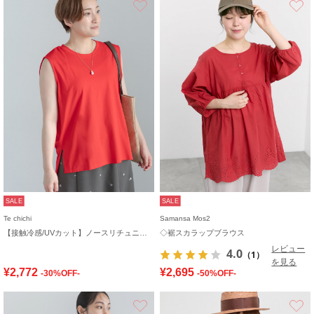
SALE
SALE
Te chichi
Samansa Mos2
【接触冷感/UVカット】ノースリチュニック
◇裾スカラップブラウス
レビュー
4.0
（1）
を見る
¥2,772
¥2,695
-30%OFF-
-50%OFF-
お気に入り