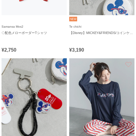
NEW
Samansa Mos2
Te chichi
◇配色メローボーダーTシャツ
【Disney】MICKEY&FRIENDS/コインケース付きチャーム
¥2,750
¥3,190
お気に入り