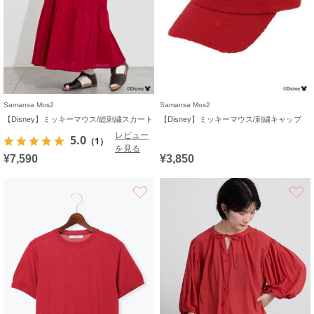
Samansa Mos2
Samansa Mos2
【Disney】ミッキーマウス/総刺繍スカート
【Disney】ミッキーマウス/刺繍キャップ
レビュー
5.0
（1）
を見る
¥7,590
¥3,850
お気に入り