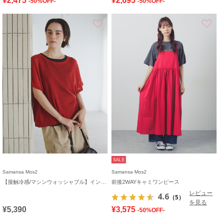
¥2,475
¥2,695
-50%OFF-
-50%OFF-
お気に入り
SALE
Samansa Mos2
Samansa Mos2
【接触冷感/マシンウォッシャブル】インナーセット半袖ニット
前後2WAYキャミワンピース
レビュー
4.6
（5）
を見る
¥5,390
¥3,575
-50%OFF-