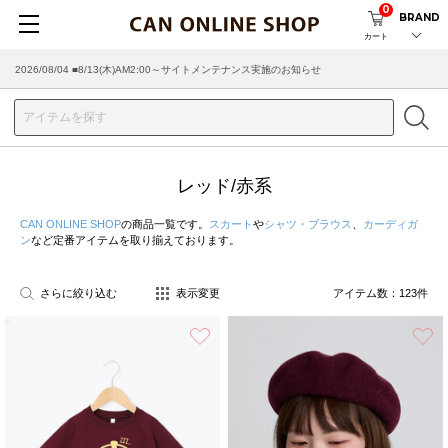
0
BRAND
カート
2026/07/29 ■【お知らせ】ヤマト運輸の配送遅延・停止について
レッド/赤系
CAN ONLINE SHOP
の商品一覧です。
スカート
や
シャツ・ブラウス
、
カーディガ
ン
など定番アイテムを取り揃えております。
さらに絞り込む
表示変更
アイテム数：
123
件
お気に入り