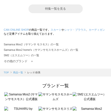
特集一覧を見る
CAN ONLINE SHOP
の商品一覧です。
スカート
や
シャツ・ブラウス
、
カーディガン
など定番アイテムを取り揃えております。
Samansa Mos2（サマンサ モスモス）の一覧
Samansa Mos2 home's（サマンサモスモスホームズ）の一覧
SM2（エスエムツー）の一覧
TSUHARU by Samansa Mos2（ツハルバイサマンサモスモス）の一覧
その他のブランド ＋
sm2rhythm（サマンサモスモス リズム）の一覧
Samansa Mos2 blue（サマンサモスモス ブルー）の一覧
TOP
商品一覧
レッド/赤系
Samansa Mos2 Lagom（サマンサモスモス ラーゴム）の一覧
ehka sopo（エヘカソポ）の一覧
ブランド一覧
sō4ū（ソウフォーユー）の一覧
Te chichi（テチチ）の一覧
Te chichi CLASSIC（テチチ クラシック）の一覧
Te chichi TERRASSE（テチチ テラス）の一覧
Lugnoncure（ルノンキュール）の一覧