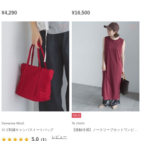
¥4,290
¥16,500
お気に入り
SALE
Samansa Mos2
Te chichi
ロゴ刺繍キャンバストートバッグ
【接触冷感】ノースリーブカットワンピース
レビュー
5.0
（1）