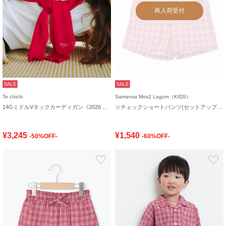
再入荷受付
SALE
SALE
Te chichi
Samansa Mos2 Lagom（KIDS）
14GミドルVネックカーディガン《2026 SUMMER LOOK item》
☆チェックショートパンツ(セットアップ可)
¥3,245
¥1,540
-50%OFF-
-60%OFF-
お気に入り