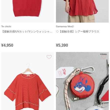
Te chichi
Samansa Mos2
【接触冷感/UVカット/マシンウォッシャブル】14G天竺デイリー機能ニットプルオーバー
◇【接触冷感】シアー楊柳ブラウス
¥4,950
¥5,390
お気に入り