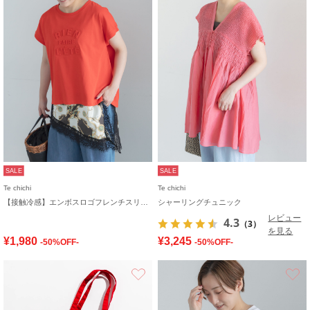
SALE
SALE
Te chichi
Te chichi
【接触冷感】エンボスロゴフレンチスリーブTシャツ
シャーリングチュニック
レビュー
4.3
（3）
を見る
¥1,980
¥3,245
-50%OFF-
-50%OFF-
お気に入り