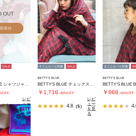
D OUT
荷受付
SALE
タイムセール対象
SALE
タイムセール対象
S
BETTY'S BLUE
BETTY'S BLUE
BETTY’S BLUE シャツジャケット
BETTY’S BLUE チェックストール
BETTY’S BLUE
￥1,716
￥968
0%OFF-
-60%OFF-
-60%OFF-
レビ
レビ
ュー
ュー
4.6
4.8
4.
（5）
（5）
を見
を見
お気に入り
る
る