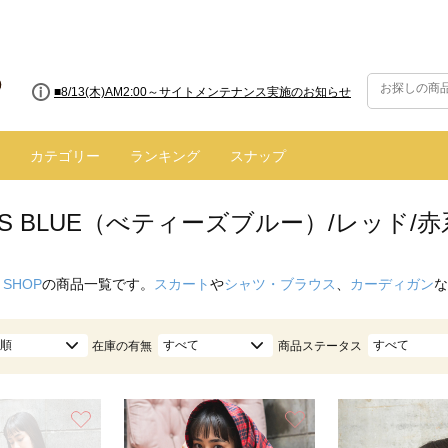
■8/13(木)AM2:00～サイトメンテナンス実施のお知らせ
■【お知らせ】ヤマト運輸の配送遅延・停止について
カテゴリー
ランキング
スナップ
Y'S BLUE（べティーズブルー）/レッド/赤
 SHOP
の商品一覧です。
スカート
や
シャツ・ブラウス
、
カーディガン
な
順
すべて
すべて
在庫の有無
商品ステータス
お気に入り
お気に入り