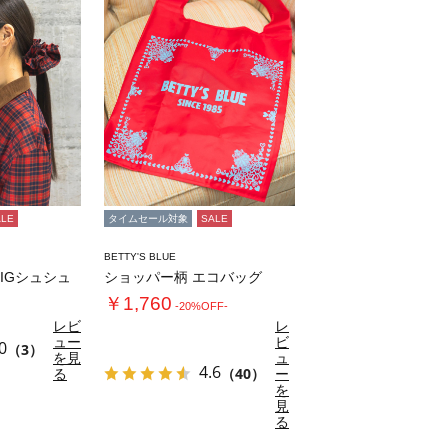
ALE
タイムセール対象
SALE
BETTY'S BLUE
 BIGシュシュ
ショッパー柄 エコバッグ
￥1,760
-20%OFF-
レビ
レ
ュー
ビ
0
（3）
を見
ュ
4.6
る
（40）
ー
を
見
る