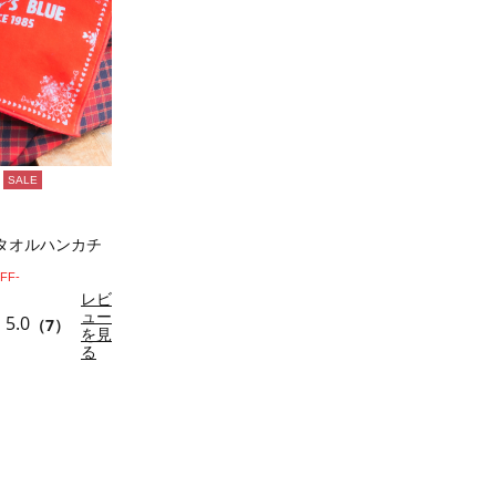
SALE
タオルハンカチ
FF-
レビ
ュー
5.0
（7）
を見
る