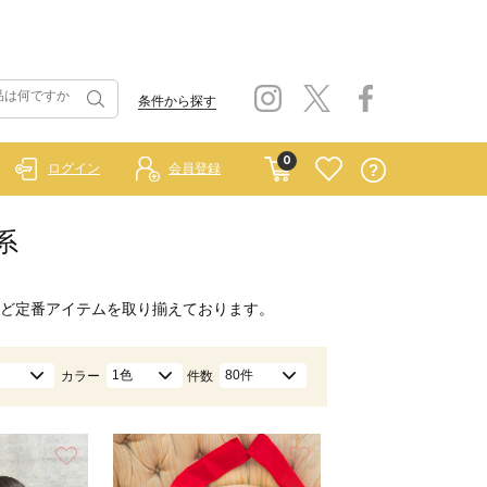
条件から探す
0
ログイン
会員登録
系
ど定番アイテムを取り揃えております。
1色
80件
カラー
件数
お気に入り
お気に入り