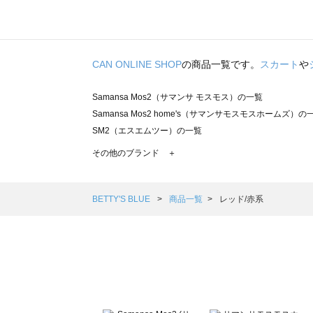
CAN ONLINE SHOP
の商品一覧です。
スカート
や
Samansa Mos2（サマンサ モスモス）の一覧
Samansa Mos2 home's（サマンサモスモスホームズ）の
SM2（エスエムツー）の一覧
TSUHARU by Samansa Mos2（ツハルバイサマンサモ
その他のブランド ＋
sm2rhythm（サマンサモスモス リズム）の一覧
Samansa Mos2 blue（サマンサモスモス ブルー）の一覧
Samansa Mos2 Lagom（サマンサモスモス ラーゴム）の
BETTY'S BLUE
商品一覧
レッド/赤系
ehka sopo（エヘカソポ）の一覧
sō4ū（ソウフォーユー）の一覧
Te chichi（テチチ）の一覧
Te chichi CLASSIC（テチチ クラシック）の一覧
Te chichi TERRASSE（テチチ テラス）の一覧
Lugnoncure（ルノンキュール）の一覧