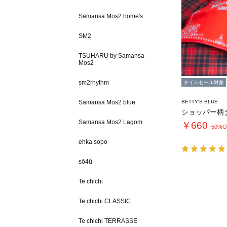
Samansa Mos2 home's
SM2
TSUHARU by Samansa
Mos2
sm2rhythm
タイムセール対象
Samansa Mos2 blue
BETTY'S BLUE
ショッパー柄
Samansa Mos2 Lagom
￥660
-50%O
ehka sopo
sō4ū
Te chichi
Te chichi CLASSIC
Te chichi TERRASSE