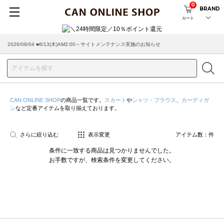
0
BRAND
カート
2026/08/04 ■8/13(木)AM2:00～サイトメンテナンス実施のお知らせ
CAN ONLINE SHOP
の商品一覧です。
スカート
や
シャツ・ブラウス
、
カーディガ
ン
など定番アイテムを取り揃えております。
さらに絞り込む
表示変更
アイテム数：
件
条件に一致する商品は見つかりませんでした。
お手数ですが、検索条件を変更してください。