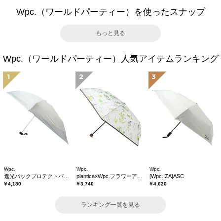
Wpc.（ワールドパーティー）を使ったスナップ
もっと見る
Wpc.（ワールドパーティー）人気アイテムランキング
1
2
3
Wpc.
Wpc.
Wpc.
遮光バックプロテクトパラソル tiny
plantica×Wpc.フラワーアンブレラプラスティックmini
[Wpc.IZA]ASC
￥4,180
￥3,740
￥4,620
ランキング一覧を見る