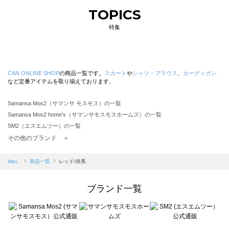
TOPICS
特集
CAN ONLINE SHOP
の商品一覧です。
スカート
や
シャツ・ブラウス
、
カーディガン
など定番アイテムを取り揃えております。
Samansa Mos2（サマンサ モスモス）の一覧
Samansa Mos2 home's（サマンサモスモスホームズ）の一覧
SM2（エスエムツー）の一覧
TSUHARU by Samansa Mos2（ツハルバイサマンサモスモス）の一覧
その他のブランド ＋
sm2rhythm（サマンサモスモス リズム）の一覧
Samansa Mos2 blue（サマンサモスモス ブルー）の一覧
Wpc.
商品一覧
レッド/赤系
Samansa Mos2 Lagom（サマンサモスモス ラーゴム）の一覧
ehka sopo（エヘカソポ）の一覧
ブランド一覧
sō4ū（ソウフォーユー）の一覧
Te chichi（テチチ）の一覧
Te chichi CLASSIC（テチチ クラシック）の一覧
Te chichi TERRASSE（テチチ テラス）の一覧