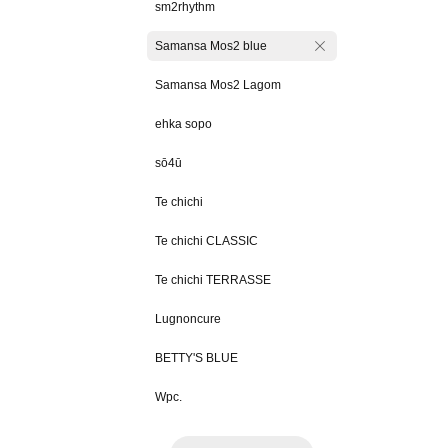
sm2rhythm
Samansa Mos2 blue
Samansa Mos2 Lagom
ehka sopo
sō4ū
Te chichi
Te chichi CLASSIC
Te chichi TERRASSE
Lugnoncure
BETTY'S BLUE
Wpc.