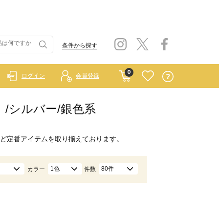
条件から探す
0
ログイン
会員登録
ー）/シルバー/銀色系
ど定番アイテムを取り揃えております。
1色
80件
カラー
件数