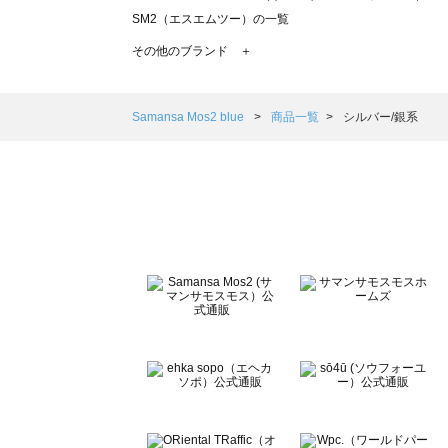
SM2（エスエムツー）の一覧
TSUHARU by Samansa Mos2（ツハルバイサマンサモ
その他のブランド ＋
sm2rhythm（サマンサモスモス リズム）の一覧
Samansa Mos2 blue（サマンサモスモス ブルー）の一覧
Samansa Mos2 Lagom（サマンサモスモス ラーゴム）の
Samansa Mos2 blue
商品一覧
シルバー/銀系
ehka sopo（エヘカソポ）の一覧
sō4ū（ソウフォーユー）の一覧
Te chichi（テチチ）の一覧
Te chichi CLASSIC（テチチ クラシック）の一覧
Te chichi TERRASSE（テチチ テラス）の一覧
Lugnoncure（ルノンキュール）の一覧
BETTY'S BLUE（べティーズブルー）の一覧
Wpc.（ワールドパーティー）の一覧