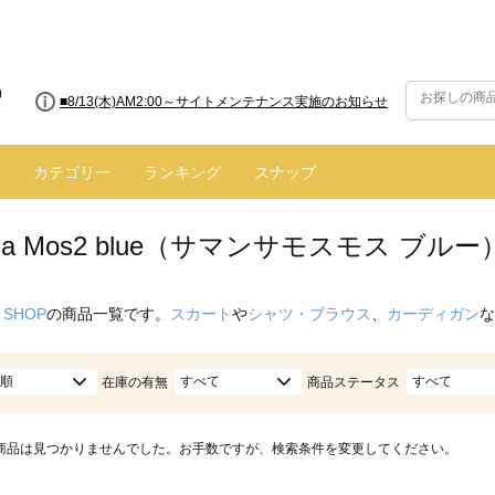
■8/13(木)AM2:00～サイトメンテナンス実施のお知らせ
カテゴリー
ランキング
スナップ
nsa Mos2 blue（サマンサモスモス ブル
 SHOP
の商品一覧です。
スカート
や
シャツ・ブラウス
、
カーディガン
な
順
すべて
すべて
在庫の有無
商品ステータス
商品は見つかりませんでした。お手数ですが、検索条件を変更してください。