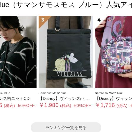
os2 blue（サマンサモスモス ブルー）人
3
4
s2 blue
Samansa Mos2 blue
Samansa Mos2 blue
ンス柄ニットCD
【Disney】ヴィランズ/トートバッグ
【Disney】ヴィランズ/フ
5
￥1,980
￥1,716
(税込)
-50%OFF-
(税込)
-60%OFF-
(税込)
-
ランキング一覧を見る