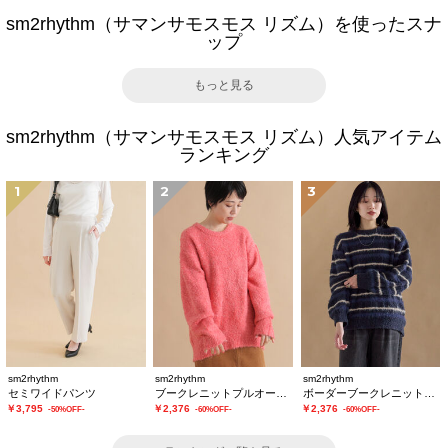
sm2rhythm（サマンサモスモス リズム）を使ったスナ
ップ
もっと見る
sm2rhythm（サマンサモスモス リズム）人気アイテム
ランキング
1
2
3
sm2rhythm
sm2rhythm
sm2rhythm
セミワイドパンツ
ブークレニットプルオーバー
ボーダーブークレニットプルオーバー
￥3,795
￥2,376
￥2,376
-50%OFF-
-60%OFF-
-60%OFF-