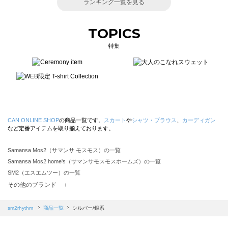
ランキング一覧を見る
TOPICS
特集
CAN ONLINE SHOP
の商品一覧です。
スカート
や
シャツ・ブラウス
、
カーディガン
など定番アイテムを取り揃えております。
Samansa Mos2（サマンサ モスモス）の一覧
Samansa Mos2 home's（サマンサモスモスホームズ）の一覧
SM2（エスエムツー）の一覧
TSUHARU by Samansa Mos2（ツハルバイサマンサモスモス）の一覧
その他のブランド ＋
sm2rhythm（サマンサモスモス リズム）の一覧
Samansa Mos2 blue（サマンサモスモス ブルー）の一覧
sm2rhythm
商品一覧
シルバー/銀系
Samansa Mos2 Lagom（サマンサモスモス ラーゴム）の一覧