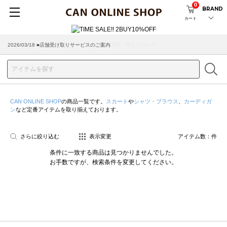
0
BRAND
カート
2026/07/29 ■【お知らせ】ヤマト運輸の配送遅延・停止について
2026/03/18 ■店舗受け取りサービスのご案内
CAN ONLINE SHOP
の商品一覧です。
スカート
や
シャツ・ブラウス
、
カーディガ
ン
など定番アイテムを取り揃えております。
さらに絞り込む
表示変更
アイテム数：
件
条件に一致する商品は見つかりませんでした。
お手数ですが、検索条件を変更してください。