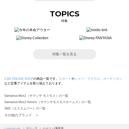
TOPICS
特集
特集一覧を見る
CAN ONLINE SHOP
の商品一覧です。
スカート
や
シャツ・ブラウス
、
カーディガン
など定番アイテムを取り揃えております。
Samansa Mos2（サマンサ モスモス）の一覧
Samansa Mos2 home's（サマンサモスモスホームズ）の一覧
SM2（エスエムツー）の一覧
TSUHARU by Samansa Mos2（ツハルバイサマンサモスモス）の一覧
その他のブランド ＋
sm2rhythm（サマンサモスモス リズム）の一覧
Samansa Mos2 blue（サマンサモスモス ブルー）の一覧
Lugnoncure
商品一覧
ベージュ/薄茶系