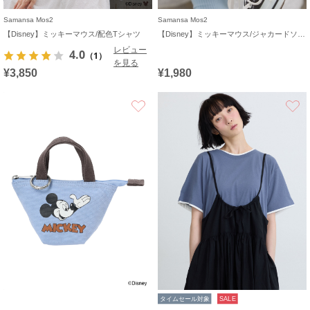
Samansa Mos2
Samansa Mos2
【Disney】ミッキーマウス/配色Tシャツ
【Disney】ミッキーマウス/ジャカードソックス
レビュー
4.0
（1）
を見る
¥3,850
¥1,980
お気に入り
タイムセール対象
SALE