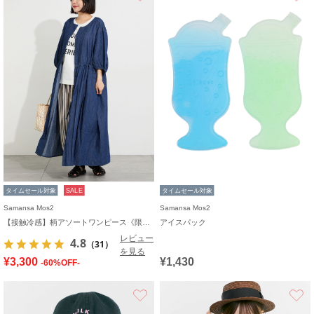
タイムセール対象
SALE
タイムセール対象
Samansa Mos2
Samansa Mos2
【接触冷感】柄アソートワンピース《限定カラーあり》
アイスパック
レビュー
4.8
（31）
を見る
¥3,300
¥1,430
-60%OFF-
お気に入り