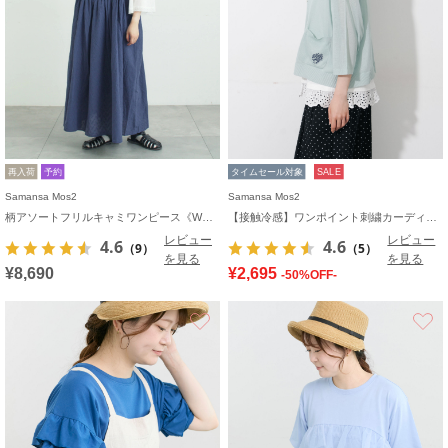
再入荷
予約
タイムセール対象
SALE
Samansa Mos2
Samansa Mos2
柄アソートフリルキャミワンピース《WEB限定カラーあり》
【接触冷感】ワンポイント刺繍カーディガン
レビュー
レビュー
4.6
4.6
（9）
（5）
を見る
を見る
¥8,690
¥2,695
-50%OFF-
お気に入り