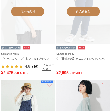
再入荷受付
再入荷受付
タイムセール対象
SALE
タイムセール対象
SALE
Samansa Mos2
Samansa Mos2
【クールコットン】袖フリルTブラウス
◇【接触冷感】デニムストレッチパンツ
レビュー
4.8
（16）
を見る
¥2,475
¥2,695
-50%OFF-
-50%OFF-
お気に入り