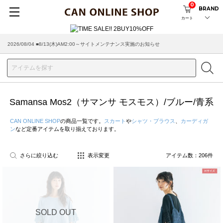
0
BRAND
カート
2026/07/29 ■【お知らせ】ヤマト運輸の配送遅延・停止について
Samansa Mos2（サマンサ モスモス）/ブルー/青系
CAN ONLINE SHOP
の商品一覧です。
スカート
や
シャツ・ブラウス
、
カーディガ
ン
など定番アイテムを取り揃えております。
さらに絞り込む
表示変更
アイテム数：
206
件
SOLD OUT