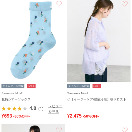
お気に入り
タイムセール対象
SALE
タイムセール対象
SALE
Samansa Mos2
Samansa Mos2
花柄シアーソックス
◇【イージーケア/接触冷感】裾ドロストシャツ
レビュー
4.0
（1）
を見る
¥693
¥2,475
-30%OFF-
-50%OFF-
お気に入り