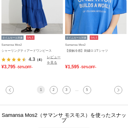
タイムセール対象
SALE
タイムセール対象
SALE
Samansa Mos2
Samansa Mos2
シャーリングティアードワンピース
【接触冷感】刺繍ロゴTシャツ
レビュー
4.3
（4）
を見る
¥3,795
¥1,595
-50%OFF-
-50%OFF-
1
2
3
…
5
Samansa Mos2（サマンサ モスモス）を使ったスナッ
プ