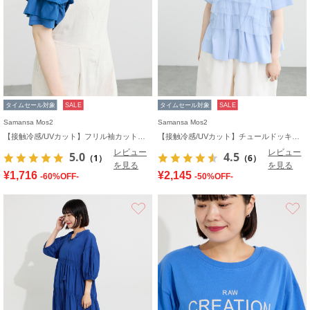
タイムセール対象
SALE
タイムセール対象
SALE
Samansa Mos2
Samansa Mos2
【接触冷感/UVカット】フリル袖カットソー
【接触冷感/UVカット】チュールドッキングカットソー
レビュー
レビュー
5.0
4.5
（1）
（6）
を見る
を見る
¥1,716
¥2,145
-60%OFF-
-50%OFF-
お気に入り