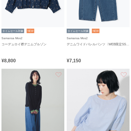
タイムセール対象
NEW
タイムセール対象
NEW
Samansa Mos2
Samansa Mos2
コーデュロイ襟デニムブルゾン
デニムワイドバレルパンツ〈WEB限定SS・XLサイズ〉
¥8,800
¥7,150
お気に入り