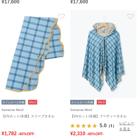
¥17,600
¥17,600
お気に入り
タイムセール対象
SALE
タイムセール対象
SALE
Samansa Mos2
Samansa Mos2
【UVカット/冷感】スリーブタオル
【UVカット/冷感】フーディータオル
レビュー
5.0
（1）
を見る
¥1,782
¥2,310
-40%OFF-
-40%OFF-