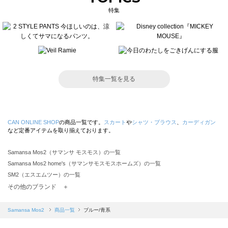
特集
特集一覧を見る
CAN ONLINE SHOP
の商品一覧です。
スカート
や
シャツ・ブラウス
、
カーディガン
など定番アイテムを取り揃えております。
Samansa Mos2（サマンサ モスモス）の一覧
Samansa Mos2 home's（サマンサモスモスホームズ）の一覧
SM2（エスエムツー）の一覧
TSUHARU by Samansa Mos2（ツハルバイサマンサモスモス）の一覧
その他のブランド ＋
sm2rhythm（サマンサモスモス リズム）の一覧
Samansa Mos2 blue（サマンサモスモス ブルー）の一覧
Samansa Mos2
商品一覧
ブルー/青系
Samansa Mos2 Lagom（サマンサモスモス ラーゴム）の一覧