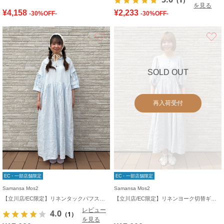
（1）
を見る
¥4,158
¥2,233
-30%OFF-
-30%OFF-
お気に入り
SOLD OUT
再入荷受付
EC・一部店舗限定
EC・一部店舗限定
Samansa Mos2
Samansa Mos2
【立川店/EC限定】リネンタックパフスリーブワンピース
【立川店/EC限定】リネンヨーク切替ギャザーワンピース
レビュー
4.0
（1）
を見る