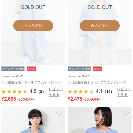
SOLD OUT
SOLD OUT
再入荷受付
再入荷受付
タイムセール対象
SALE
タイムセール対象
SALE
Samansa Mos2
Samansa Mos2
◇【接触冷感】クールデニムイージーパンツ
◇【接触冷感】クールデニムボクシーシャツ
レビュー
レビュー
4.5
4.1
（8）
（10）
を見る
を見る
¥2,695
¥2,475
-50%OFF-
-50%OFF-
お気に入り