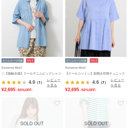
タイムセール対象
SALE
タイムセール対象
SALE
Samansa Mos2
Samansa Mos2
◇【接触冷感】クールデニムビッグシャツ
【クールコットン】前開き切替チュニック
レビュー
レビュー
4.0
4.6
（1）
（7）
を見る
を見る
¥2,695
¥2,695
-50%OFF-
-50%OFF-
お気に入り
SOLD OUT
SOLD OUT