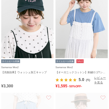
タイムセール対象
タイムセール対象
SALE
Samansa Mos2
Samansa Mos2
【消臭効果】ウォッシュ加工キャップ
【オーガニックコットン】刺繍ロゴTシャツ
レビュー
5.0
（1）
を見る
¥3,300
¥1,595
-50%OFF-
お気に入り