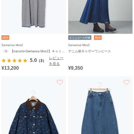
NEW
タイムセール対象
NEW
Samansa Mos2
Samansa Mos2
〈S〉【kazumi×Samansa Mos2】キャミワンピース《WEB限定カラーあり》
デニム裾ギャザーワンピース
レビュー
5.0
（3）
を見る
¥13,200
¥9,350
お気に入り