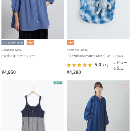
タイムセール対象
NEW
NEW
Samansa Mos2
Samansa Mos2
5分袖スキッパーシャツ
【kazumi×Samansa Mos2】ぬいぐるみバッグ
レビュー
5.0
（1）
を見る
¥4,950
¥4,290