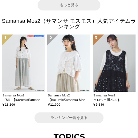
もっと見る
Samansa Mos2（サマンサ モスモス）人気アイテムラ
ンキング
1
2
3
Samansa Mos2
Samansa Mos2
Samansa Mos2
〈M〉【kazumi×Samansa Mos2】キャミワンピース《WEB限定カラーあり》
【kazumi×Samansa Mos2】レースフリルブラウス
クロシェ風ベスト
￥13,200
￥11,000
￥5,940
ランキング一覧を見る
TOPICS