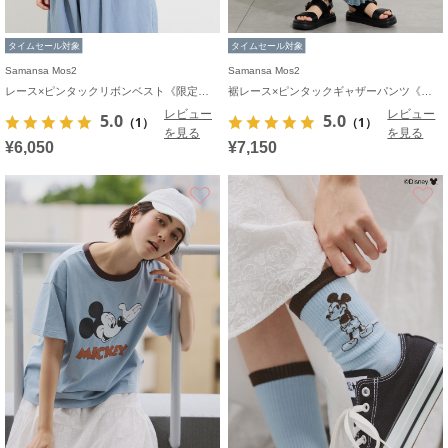
タイムセール対象
タイムセール対象
Samansa Mos2
Samansa Mos2
レース×ピンタックリボンベスト《限定カラーあり》
裾レース×ピンタックギャザーパンツ《限定カラーあり》
レビュー
レビュー
5.0
5.0
（1）
（1）
を見る
を見る
¥6,050
¥7,150
お気に入り