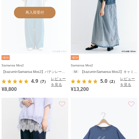
再入荷受付
NEW
NEW
Samansa Mos2
Samansa Mos2
【kazumi×Samansa Mos2】バテンレースカットソー《WEB限定カラーあり》
〈M〉【kazumi×Samansa Mos2】キャミワンピース《WEB限定カラーあり》
レビュー
レビュー
4.9
5.0
（7）
（2）
を見る
を見る
¥8,800
¥13,200
お気に入り