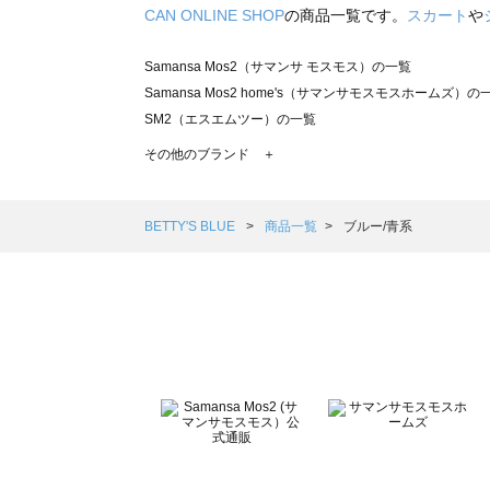
CAN ONLINE SHOP
の商品一覧です。
スカート
や
Samansa Mos2（サマンサ モスモス）の一覧
Samansa Mos2 home's（サマンサモスモスホームズ）の
SM2（エスエムツー）の一覧
TSUHARU by Samansa Mos2（ツハルバイサマンサモ
その他のブランド ＋
sm2rhythm（サマンサモスモス リズム）の一覧
Samansa Mos2 blue（サマンサモスモス ブルー）の一覧
Samansa Mos2 Lagom（サマンサモスモス ラーゴム）の
BETTY'S BLUE
商品一覧
ブルー/青系
ehka sopo（エヘカソポ）の一覧
sō4ū（ソウフォーユー）の一覧
Te chichi（テチチ）の一覧
Te chichi CLASSIC（テチチ クラシック）の一覧
Te chichi TERRASSE（テチチ テラス）の一覧
Lugnoncure（ルノンキュール）の一覧
BETTY'S BLUE（べティーズブルー）の一覧
Wpc.（ワールドパーティー）の一覧