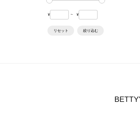
¥
~
¥
リセット
絞り込む
BETT