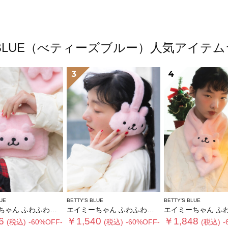
'S BLUE（べティーズブルー）人気アイテ
3
4
UE
BETTY'S BLUE
BETTY'S BLUE
 ふわふわショルダーバッグ
エイミーちゃん ふわふわイヤーマフ
エイミーちゃん ふわふわテ
6
￥1,540
￥1,848
(税込)
-60%OFF-
(税込)
-60%OFF-
(税込)
-