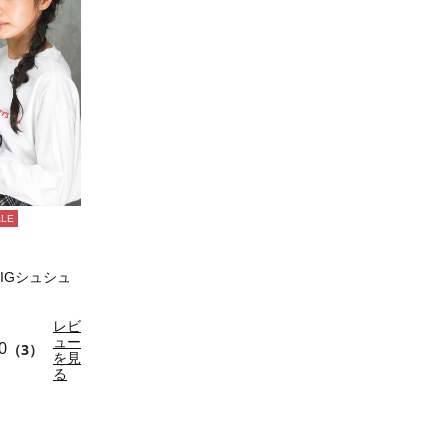
ALE
 BIGシュシュ
レビ
ュー
0
（3）
を見
る