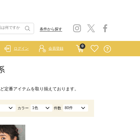
条件から探す
0
ログイン
会員登録
系
ど定番アイテムを取り揃えております。
1色
80件
カラー
件数
お気に入り