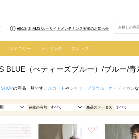
■8/13(木)AM2:00～サイトメンテナンス実施のお知らせ
■【お知らせ】ヤマト運輸の配送遅延・停止について
カテゴリー
ランキング
スナップ
Y'S BLUE（べティーズブルー）/ブルー/青
 SHOP
の商品一覧です。
スカート
や
シャツ・ブラウス
、
カーディガン
な
順
すべて
すべて
在庫の有無
商品ステータス
お気に入り
お気に入り