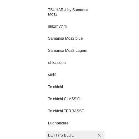
TSUHARU by Samansa
Mos2
sm2rhythm
Samansa Mos2 blue
Samansa Mos2 Lagom
ehka sopo
sō4ū
Te chichi
Te chichi CLASSIC
Te chichi TERRASSE
Lugnoncure
BETTY'S BLUE