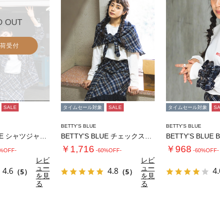
D OUT
荷受付
SALE
タイムセール対象
SALE
タイムセール対象
S
BETTY'S BLUE
BETTY'S BLUE
BETTY’S BLUE シャツジャケット
BETTY’S BLUE チェックストール
BETTY’S BLUE
￥1,716
￥968
0%OFF-
-60%OFF-
-60%OFF-
レビ
レビ
ュー
ュー
4.6
4.8
4.
（5）
（5）
を見
を見
る
る