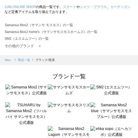
CAN ONLINE SHOP
の商品一覧です。
スカート
や
シャツ・ブラウス
、
カーディガン
など定番アイテムを取り揃えております。
Samansa Mos2（サマンサ モスモス）の一覧
Samansa Mos2 home's（サマンサモスモスホームズ）の一覧
SM2（エスエムツー）の一覧
TSUHARU by Samansa Mos2（ツハルバイサマンサモスモス）の一覧
その他のブランド ＋
sm2rhythm（サマンサモスモス リズム）の一覧
Samansa Mos2 blue（サマンサモスモス ブルー）の一覧
Wpc.
商品一覧
ブラック/黒系
Samansa Mos2 Lagom（サマンサモスモス ラーゴム）の一覧
ehka sopo（エヘカソポ）の一覧
ブランド一覧
sō4ū（ソウフォーユー）の一覧
Te chichi（テチチ）の一覧
Te chichi CLASSIC（テチチ クラシック）の一覧
Te chichi TERRASSE（テチチ テラス）の一覧
Lugnoncure（ルノンキュール）の一覧
BETTY'S BLUE（べティーズブルー）の一覧
Wpc.（ワールドパーティー）の一覧