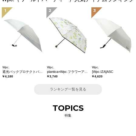
1
2
3
Wpc.
Wpc.
Wpc.
遮光バックプロテクトパラソル tiny
plantica×Wpc.フラワーアンブレラプラスティックmini
[Wpc.IZA]ASC
￥4,180
￥3,740
￥4,620
ランキング一覧を見る
TOPICS
特集