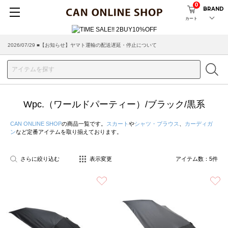
0
BRAND
カート
2026/07/29 ■【お知らせ】ヤマト運輸の配送遅延・停止について
2026/03/18 ■店舗受け取りサービスのご案内
Wpc.（ワールドパーティー）/ブラック/黒系
CAN ONLINE SHOP
の商品一覧です。
スカート
や
シャツ・ブラウス
、
カーディガ
ン
など定番アイテムを取り揃えております。
さらに絞り込む
表示変更
アイテム数：
5
件
お気に入り