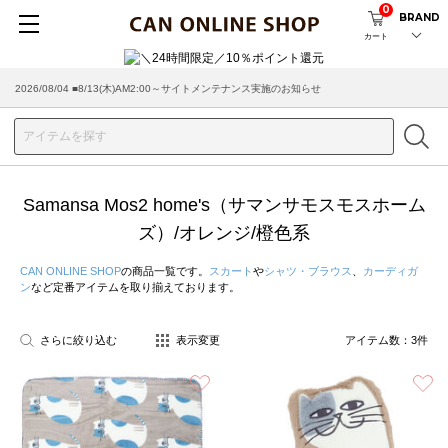
0
BRAND
カート
2026/08/04 ■8/13(木)AM2:00～サイトメンテナンス実施のお知らせ
Samansa Mos2 home's（サマンサモスモスホーム
ズ）/オレンジ/橙色系
CAN ONLINE SHOP
の商品一覧です。
スカート
や
シャツ・ブラウス
、
カーディガ
ン
など定番アイテムを取り揃えております。
さらに絞り込む
表示変更
アイテム数：
3
件
お気に入り