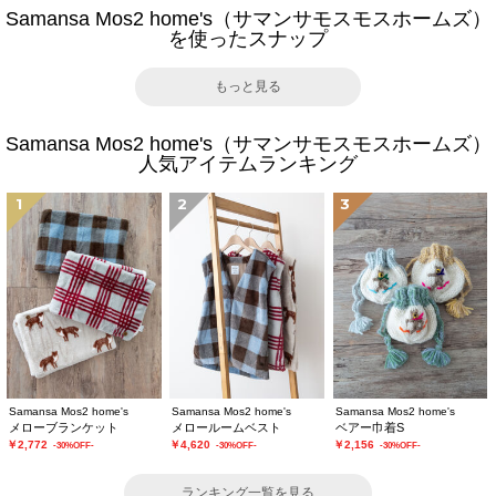
Samansa Mos2 home's（サマンサモスモスホームズ）
を使ったスナップ
もっと見る
Samansa Mos2 home's（サマンサモスモスホームズ）
人気アイテムランキング
1
2
3
Samansa Mos2 home's
Samansa Mos2 home's
Samansa Mos2 home's
メローブランケット
メロールームベスト
ベアー巾着S
￥2,772
￥4,620
￥2,156
-30%OFF-
-30%OFF-
-30%OFF-
ランキング一覧を見る