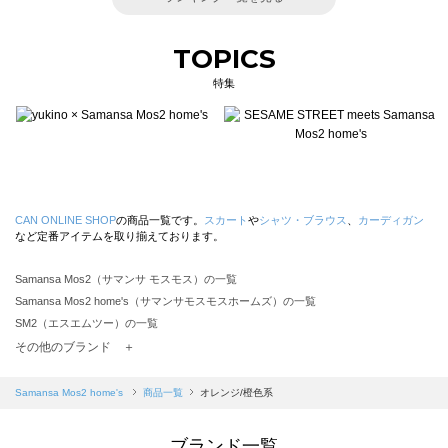
TOPICS
特集
CAN ONLINE SHOP
の商品一覧です。
スカート
や
シャツ・ブラウス
、
カーディガン
など定番アイテムを取り揃えております。
Samansa Mos2（サマンサ モスモス）の一覧
Samansa Mos2 home's（サマンサモスモスホームズ）の一覧
SM2（エスエムツー）の一覧
TSUHARU by Samansa Mos2（ツハルバイサマンサモスモス）の一覧
その他のブランド ＋
sm2rhythm（サマンサモスモス リズム）の一覧
Samansa Mos2 blue（サマンサモスモス ブルー）の一覧
Samansa Mos2 home's
商品一覧
オレンジ/橙色系
Samansa Mos2 Lagom（サマンサモスモス ラーゴム）の一覧
ehka sopo（エヘカソポ）の一覧
ブランド一覧