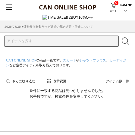
0
BRAND
カート
2026/07/29 ■【お知らせ】ヤマト運輸の配送遅延・停止について
2026/03/18 ■店舗受け取りサービスのご案内
CAN ONLINE SHOP
の商品一覧です。
スカート
や
シャツ・ブラウス
、
カーディガ
ン
など定番アイテムを取り揃えております。
さらに絞り込む
表示変更
アイテム数：
件
条件に一致する商品は見つかりませんでした。
お手数ですが、検索条件を変更してください。