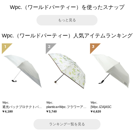
Wpc.（ワールドパーティー）を使ったスナップ
もっと見る
Wpc.（ワールドパーティー）人気アイテムランキング
1
2
3
Wpc.
Wpc.
Wpc.
遮光バックプロテクトパラソル tiny
plantica×Wpc.フラワーアンブレラプラスティックmini
[Wpc.IZA]ASC
￥4,180
￥3,740
￥4,620
ランキング一覧を見る