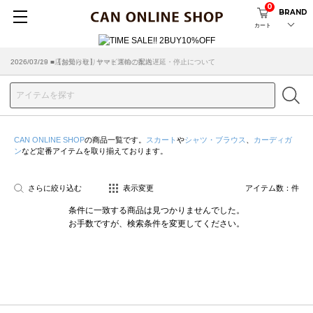
0
BRAND
カート
2026/07/29 ■【お知らせ】ヤマト運輸の配送遅延・停止について
2026/03/18 ■店舗受け取りサービスのご案内
CAN ONLINE SHOP
の商品一覧です。
スカート
や
シャツ・ブラウス
、
カーディガ
ン
など定番アイテムを取り揃えております。
さらに絞り込む
表示変更
アイテム数：
件
条件に一致する商品は見つかりませんでした。
お手数ですが、検索条件を変更してください。