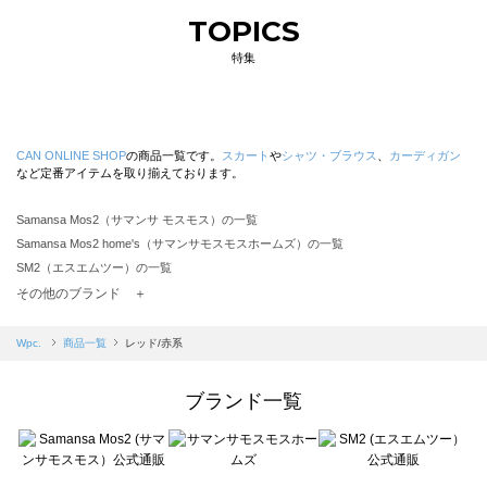
TOPICS
特集
CAN ONLINE SHOP
の商品一覧です。
スカート
や
シャツ・ブラウス
、
カーディガン
など定番アイテムを取り揃えております。
Samansa Mos2（サマンサ モスモス）の一覧
Samansa Mos2 home's（サマンサモスモスホームズ）の一覧
SM2（エスエムツー）の一覧
TSUHARU by Samansa Mos2（ツハルバイサマンサモスモス）の一覧
その他のブランド ＋
sm2rhythm（サマンサモスモス リズム）の一覧
Samansa Mos2 blue（サマンサモスモス ブルー）の一覧
Wpc.
商品一覧
レッド/赤系
Samansa Mos2 Lagom（サマンサモスモス ラーゴム）の一覧
ehka sopo（エヘカソポ）の一覧
ブランド一覧
sō4ū（ソウフォーユー）の一覧
Te chichi（テチチ）の一覧
Te chichi CLASSIC（テチチ クラシック）の一覧
Te chichi TERRASSE（テチチ テラス）の一覧