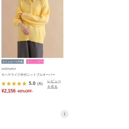
タイムセール対象
ポイント10%
sm2rhythm
モヘヤライク衿付ニットプルオーバー
レビュー
5.0
（1）
を見る
¥2,156
-60%OFF-
1