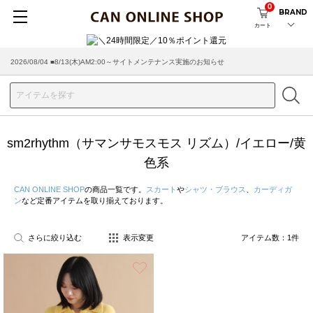
0
BRAND
カート
2026/08/04 ■8/13(木)AM2:00～サイトメンテナンス実施のお知らせ
sm2rhythm（サマンサモスモス リズム）/イエロー/黄
色系
CAN ONLINE SHOP
の商品一覧です。
スカート
や
シャツ・ブラウス
、
カーディガ
ン
など定番アイテムを取り揃えております。
さらに絞り込む
表示変更
アイテム数：
1
件
お気に入り