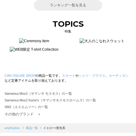
ランキング一覧を見る
TOPICS
特集
CAN ONLINE SHOP
の商品一覧です。
スカート
や
シャツ・ブラウス
、
カーディガン
など定番アイテムを取り揃えております。
Samansa Mos2（サマンサ モスモス）の一覧
Samansa Mos2 home's（サマンサモスモスホームズ）の一覧
SM2（エスエムツー）の一覧
TSUHARU by Samansa Mos2（ツハルバイサマンサモスモス）の一覧
その他のブランド ＋
sm2rhythm（サマンサモスモス リズム）の一覧
Samansa Mos2 blue（サマンサモスモス ブルー）の一覧
sm2rhythm
商品一覧
イエロー/黄色系
Samansa Mos2 Lagom（サマンサモスモス ラーゴム）の一覧