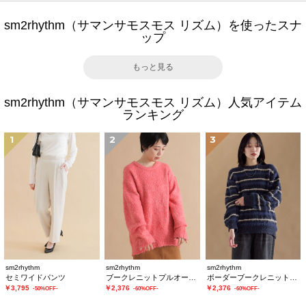
sm2rhythm（サマンサモスモス リズム）を使ったスナ
ップ
もっと見る
sm2rhythm（サマンサモスモス リズム）人気アイテム
ランキング
1
2
3
sm2rhythm
sm2rhythm
sm2rhythm
セミワイドパンツ
ブークレニットプルオーバー
ボーダーブークレニットプルオーバー
￥3,795
￥2,376
￥2,376
-50%OFF-
-60%OFF-
-60%OFF-