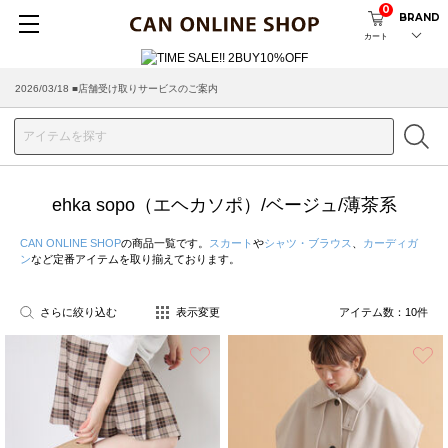
0
BRAND
カート
2026/03/18 ■店舗受け取りサービスのご案内
ehka sopo（エヘカソポ）/ベージュ/薄茶系
CAN ONLINE SHOP
の商品一覧です。
スカート
や
シャツ・ブラウス
、
カーディガ
ン
など定番アイテムを取り揃えております。
さらに絞り込む
表示変更
アイテム数：
10
件
お気に入り