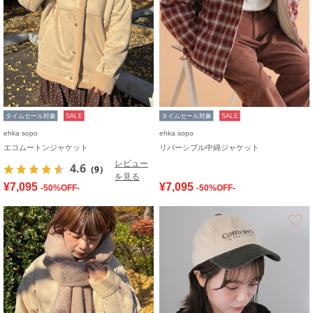
タイムセール対象
SALE
タイムセール対象
SALE
ehka sopo
ehka sopo
エコムートンジャケット
リバーシブル中綿ジャケット
レビュー
4.6
（9）
を見る
¥7,095
¥7,095
-50%OFF-
-50%OFF-
お気に入り