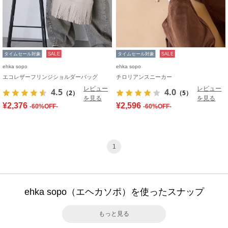
タイムセール対象
SALE
タイムセール対象
SALE
ehka sopo
ehka sopo
エコレザーフリンジショルダーバッグ
チロリアンスニーカー
レビュー
レビュー
4.5
4.0
（2）
（5）
を見る
を見る
¥2,376
¥2,596
-60%OFF-
-60%OFF-
1
ehka sopo（エヘカソポ）を使ったスナップ
もっと見る