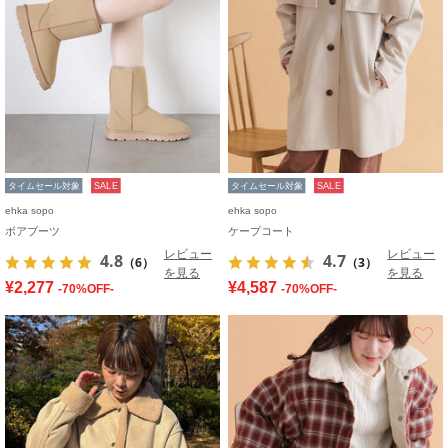
タイムセール対象
SALE
タイムセール対象
SALE
ehka sopo
ehka sopo
ボアブーツ
ケープコート
レビュー
レビュー
4.8
4.7
（6）
（3）
を見る
を見る
¥2,277
¥4,587
-70%OFF-
-70%OFF-
お気に入り