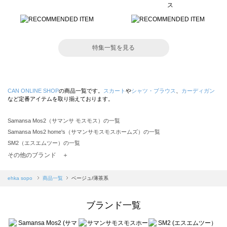
特集一覧を見る
CAN ONLINE SHOP
の商品一覧です。
スカート
や
シャツ・ブラウス
、
カーディガン
など定番アイテムを取り揃えております。
Samansa Mos2（サマンサ モスモス）の一覧
Samansa Mos2 home's（サマンサモスモスホームズ）の一覧
SM2（エスエムツー）の一覧
TSUHARU by Samansa Mos2（ツハルバイサマンサモスモス）の一覧
その他のブランド ＋
sm2rhythm（サマンサモスモス リズム）の一覧
Samansa Mos2 blue（サマンサモスモス ブルー）の一覧
ehka sopo
商品一覧
ベージュ/薄茶系
Samansa Mos2 Lagom（サマンサモスモス ラーゴム）の一覧
ehka sopo（エヘカソポ）の一覧
ブランド一覧
sō4ū（ソウフォーユー）の一覧
Te chichi（テチチ）の一覧