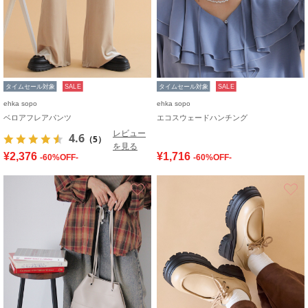
タイムセール対象
SALE
タイムセール対象
SALE
ehka sopo
ehka sopo
ベロアフレアパンツ
エコスウェードハンチング
レビュー
4.6
（5）
を見る
¥2,376
¥1,716
-60%OFF-
-60%OFF-
お気に入り