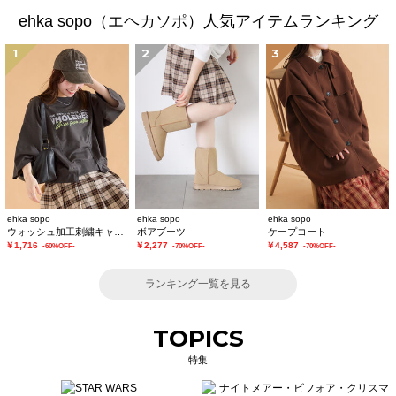
ehka sopo（エヘカソポ）人気アイテムランキング
1
2
3
ehka sopo
ehka sopo
ehka sopo
ウォッシュ加工刺繍キャップ
ボアブーツ
ケープコート
￥1,716
￥2,277
￥4,587
-60%OFF-
-70%OFF-
-70%OFF-
ランキング一覧を見る
TOPICS
特集