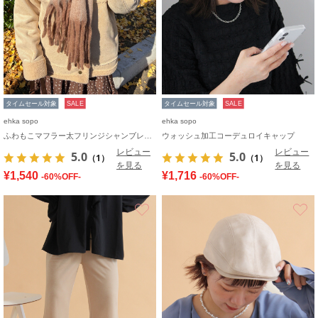
タイムセール対象
SALE
タイムセール対象
SALE
ehka sopo
ehka sopo
ふわもこマフラー太フリンジシャンブレー無地
ウォッシュ加工コーデュロイキャップ
レビュー
レビュー
5.0
5.0
（1）
（1）
を見る
を見る
¥1,540
¥1,716
-60%OFF-
-60%OFF-
お気に入り