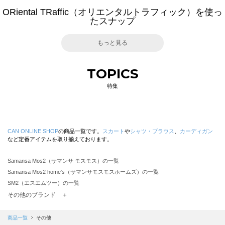
ORiental TRaffic（オリエンタルトラフィック）を使っ
たスナップ
もっと見る
TOPICS
特集
CAN ONLINE SHOP
の商品一覧です。
スカート
や
シャツ・ブラウス
、
カーディガン
など定番アイテムを取り揃えております。
Samansa Mos2（サマンサ モスモス）の一覧
Samansa Mos2 home's（サマンサモスモスホームズ）の一覧
SM2（エスエムツー）の一覧
TSUHARU by Samansa Mos2（ツハルバイサマンサモスモス）の一覧
その他のブランド ＋
sm2rhythm（サマンサモスモス リズム）の一覧
Samansa Mos2 blue（サマンサモスモス ブルー）の一覧
商品一覧
その他