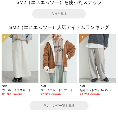
SM2（エスエムツー）を使ったスナップ
もっと見る
SM2（エスエムツー）人気アイテムランキング
1
2
3
SM2
SM2
SM2
ウールライクスカート
フェイクムートンフライトジャケット
起毛カットツイルパンツ
￥1,760
￥5,995
￥1,760
-50%OFF-
-50%OFF-
-50%OFF-
ランキング一覧を見る