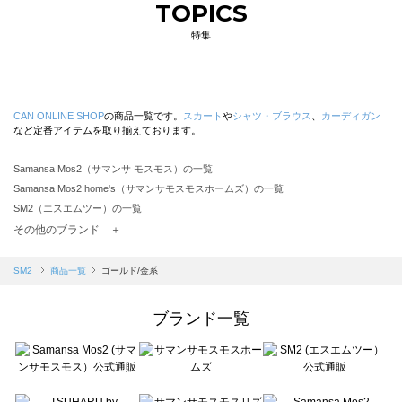
TOPICS
特集
CAN ONLINE SHOP
の商品一覧です。
スカート
や
シャツ・ブラウス
、
カーディガン
など定番アイテムを取り揃えております。
Samansa Mos2（サマンサ モスモス）の一覧
Samansa Mos2 home's（サマンサモスモスホームズ）の一覧
SM2（エスエムツー）の一覧
TSUHARU by Samansa Mos2（ツハルバイサマンサモスモス）の一覧
その他のブランド ＋
sm2rhythm（サマンサモスモス リズム）の一覧
Samansa Mos2 blue（サマンサモスモス ブルー）の一覧
SM2
商品一覧
ゴールド/金系
Samansa Mos2 Lagom（サマンサモスモス ラーゴム）の一覧
ehka sopo（エヘカソポ）の一覧
ブランド一覧
sō4ū（ソウフォーユー）の一覧
Te chichi（テチチ）の一覧
Te chichi CLASSIC（テチチ クラシック）の一覧
Te chichi TERRASSE（テチチ テラス）の一覧