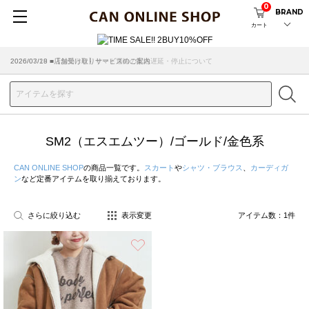
0
BRAND
カート
2026/07/29 ■【お知らせ】ヤマト運輸の配送遅延・停止について
2026/03/18 ■店舗受け取りサービスのご案内
SM2（エスエムツー）/ゴールド/金色系
CAN ONLINE SHOP
の商品一覧です。
スカート
や
シャツ・ブラウス
、
カーディガ
ン
など定番アイテムを取り揃えております。
さらに絞り込む
表示変更
アイテム数：
1
件
お気に入り