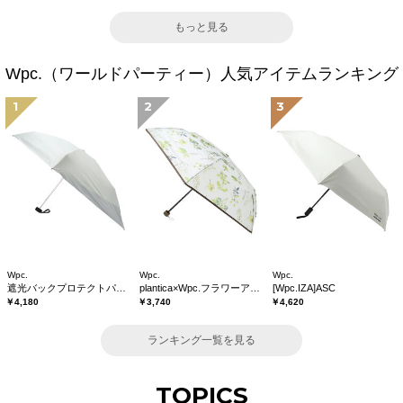
もっと見る
Wpc.（ワールドパーティー）人気アイテムランキング
1
2
3
Wpc.
Wpc.
Wpc.
遮光バックプロテクトパラソル tiny
plantica×Wpc.フラワーアンブレラプラスティックmini
[Wpc.IZA]ASC
￥4,180
￥3,740
￥4,620
ランキング一覧を見る
TOPICS