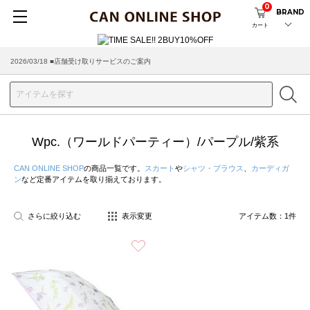
0
BRAND
カート
2026/03/18 ■店舗受け取りサービスのご案内
Wpc.（ワールドパーティー）/パープル/紫系
CAN ONLINE SHOP
の商品一覧です。
スカート
や
シャツ・ブラウス
、
カーディガ
ン
など定番アイテムを取り揃えております。
さらに絞り込む
表示変更
アイテム数：
1
件
お気に入り