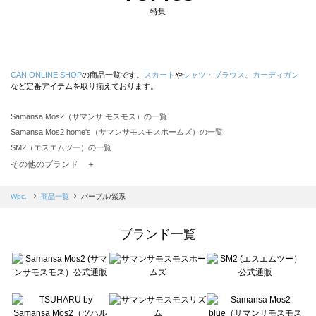
特集
CAN ONLINE SHOP
の商品一覧です。
スカート
や
シャツ・ブラウス
、
カーディガン
など定番アイテムを取り揃えております。
Samansa Mos2（サマンサ モスモス）の一覧
Samansa Mos2 home's（サマンサモスモスホームズ）の一覧
SM2（エスエムツー）の一覧
TSUHARU by Samansa Mos2（ツハルバイサマンサモスモス）の一覧
その他のブランド ＋
sm2rhythm（サマンサモスモス リズム）の一覧
Samansa Mos2 blue（サマンサモスモス ブルー）の一覧
Wpc.
商品一覧
パープル/紫系
Samansa Mos2 Lagom（サマンサモスモス ラーゴム）の一覧
ehka sopo（エヘカソポ）の一覧
ブランド一覧
sō4ū（ソウフォーユー）の一覧
Te chichi（テチチ）の一覧
Te chichi CLASSIC（テチチ クラシック）の一覧
Te chichi TERRASSE（テチチ テラス）の一覧
Lugnoncure（ルノンキュール）の一覧