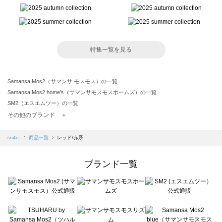
特集一覧を見る
Samansa Mos2（サマンサ モスモス）の一覧
Samansa Mos2 home's（サマンサモスモスホームズ）の一覧
SM2（エスエムツー）の一覧
TSUHARU by Samansa Mos2（ツハルバイサマンサモスモス）の一覧
その他のブランド ＋
sm2rhythm（サマンサモスモス リズム）の一覧
Samansa Mos2 blue（サマンサモスモス ブルー）の一覧
sō4ū
商品一覧
レッド/赤系
Samansa Mos2 Lagom（サマンサモスモス ラーゴム）の一覧
ehka sopo（エヘカソポ）の一覧
ブランド一覧
sō4ū（ソウフォーユー）の一覧
Te chichi（テチチ）の一覧
Te chichi CLASSIC（テチチ クラシック）の一覧
Te chichi TERRASSE（テチチ テラス）の一覧
Lugnoncure（ルノンキュール）の一覧