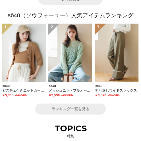
sō4ū（ソウフォーユー）人気アイテムランキング
1
2
3
sō4ū
sō4ū
sō4ū
ビスチェ付きニットカーディガン
メッシュニットプルオーバー
折り返しワイドスラックス
￥3,300
￥2,596
￥3,520
-60%OFF-
-60%OFF-
-60%OFF-
ランキング一覧を見る
TOPICS
特集