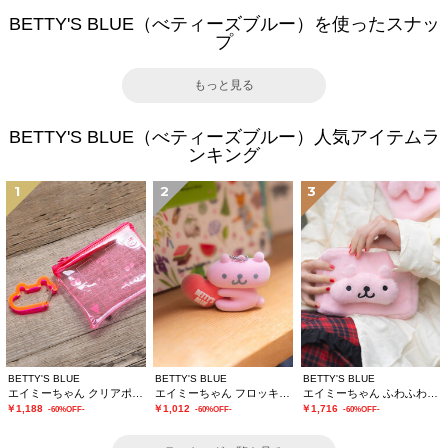
BETTY'S BLUE（べティーズブルー）を使ったスナッ
プ
もっと見る
BETTY'S BLUE（べティーズブルー）人気アイテムラ
ンキング
1
2
3
BETTY'S BLUE
BETTY'S BLUE
BETTY'S BLUE
エイミーちゃん クリアポーチ
エイミーちゃん フロッキーチャーム
エイミーちゃん ふわふわショルダーバッグ
￥1,188
￥1,012
￥1,716
-60%OFF-
-60%OFF-
-60%OFF-