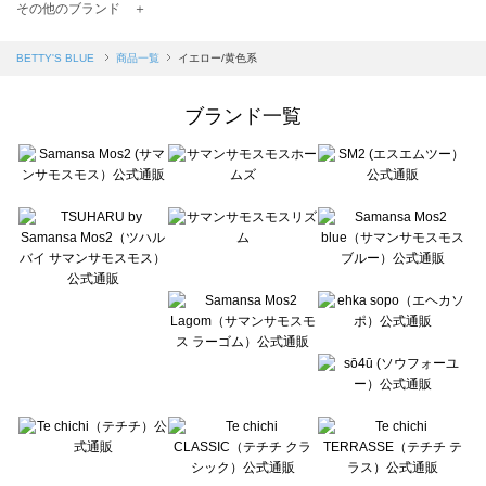
TSUHARU by Samansa Mos2（ツハルバイサマンサモスモス）の一覧
その他のブランド ＋
sm2rhythm（サマンサモスモス リズム）の一覧
Samansa Mos2 blue（サマンサモスモス ブルー）の一覧
BETTY'S BLUE
商品一覧
イエロー/黄色系
Samansa Mos2 Lagom（サマンサモスモス ラーゴム）の一覧
ehka sopo（エヘカソポ）の一覧
ブランド一覧
sō4ū（ソウフォーユー）の一覧
Te chichi（テチチ）の一覧
Te chichi CLASSIC（テチチ クラシック）の一覧
Te chichi TERRASSE（テチチ テラス）の一覧
Lugnoncure（ルノンキュール）の一覧
BETTY'S BLUE（べティーズブルー）の一覧
Wpc.（ワールドパーティー）の一覧