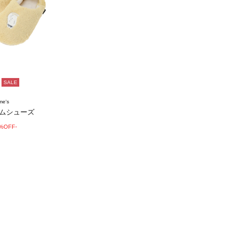
SALE
me's
ームシューズ
0%OFF-