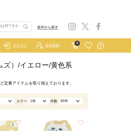
条件から探す
0
ログイン
会員登録
ホームズ）/イエロー/黄色系
ど定番アイテムを取り揃えております。
1色
80件
カラー
件数
お気に入り
お気に入り