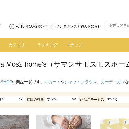
■8/13(木)AM2:00～サイトメンテナンス実施のお知らせ
カテゴリー
ランキング
スナップ
nsa Mos2 home's（サマンサモスモス
 SHOP
の商品一覧です。
スカート
や
シャツ・ブラウス
、
カーディガン
な
順
すべて
すべて
在庫の有無
商品ステータス
お気に入り
お気に入り