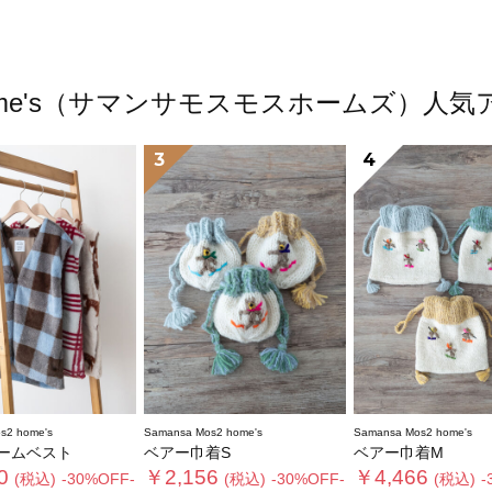
s2 home's（サマンサモスモスホームズ）
3
4
s2 home's
Samansa Mos2 home's
Samansa Mos2 home's
ームベスト
ベアー巾着S
ベアー巾着M
0
￥2,156
￥4,466
(税込)
-30%OFF-
(税込)
-30%OFF-
(税込)
-