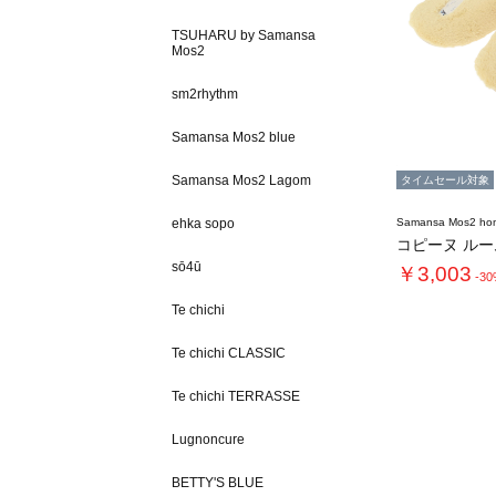
TSUHARU by Samansa
Mos2
sm2rhythm
Samansa Mos2 blue
Samansa Mos2 Lagom
タイムセール対象
ehka sopo
Samansa Mos2 ho
コピーヌ ル
sō4ū
￥3,003
-3
Te chichi
Te chichi CLASSIC
Te chichi TERRASSE
Lugnoncure
BETTY'S BLUE