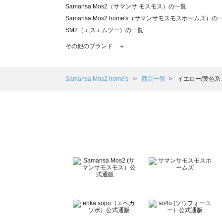
Samansa Mos2（サマンサ モスモス）の一覧
Samansa Mos2 home's（サマンサモスモスホームズ）の
SM2（エスエムツー）の一覧
TSUHARU by Samansa Mos2（ツハルバイサマンサモ
その他のブランド ＋
sm2rhythm（サマンサモスモス リズム）の一覧
Samansa Mos2 blue（サマンサモスモス ブルー）の一覧
Samansa Mos2 Lagom（サマンサモスモス ラーゴム）の
Samansa Mos2 home's
商品一覧
イエロー/黄色系
ehka sopo（エヘカソポ）の一覧
sō4ū（ソウフォーユー）の一覧
Te chichi（テチチ）の一覧
Te chichi CLASSIC（テチチ クラシック）の一覧
Te chichi TERRASSE（テチチ テラス）の一覧
Lugnoncure（ルノンキュール）の一覧
BETTY'S BLUE（べティーズブルー）の一覧
Wpc.（ワールドパーティー）の一覧