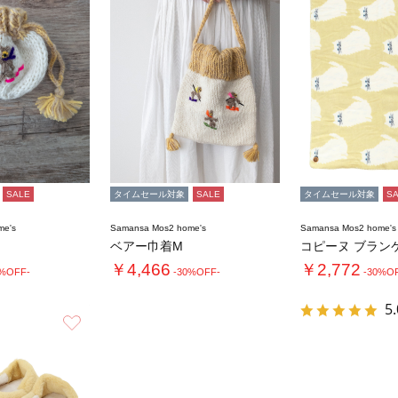
SALE
タイムセール対象
SALE
タイムセール対象
S
me's
Samansa Mos2 home's
Samansa Mos2 home's
ベアー巾着M
コピーヌ ブラン
￥4,466
￥2,772
0%OFF-
-30%OFF-
-30%O
5.
お気に入り