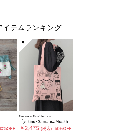
人気アイテムランキング
5
Samansa Mos2 home's
【yukino×SamansaMos2home’s】ブローチ付バッグ
￥2,475
30%OFF-
(税込)
-50%OFF-