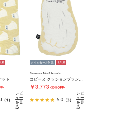
ALE
タイムセール対象
SALE
Samansa Mos2 home's
ケット
コピーヌ クッションブランケット
￥3,773
FF-
-30%OFF-
レビ
レビ
ュー
ュー
0
5.0
（1）
（3）
を見
を見
る
る