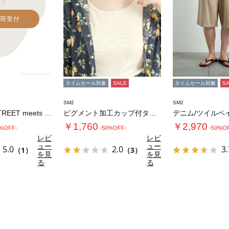
荷受付
タイムセール対象
SALE
タイムセール対象
S
SM2
SM2
【SESAME STREET meets S…
ピグメント加工カップ付タンクトップ
￥1,760
￥2,970
0%OFF-
-50%OFF-
-50%O
レビ
レビ
ュー
ュー
5.0
2.0
3.
（1）
（3）
を見
を見
る
る