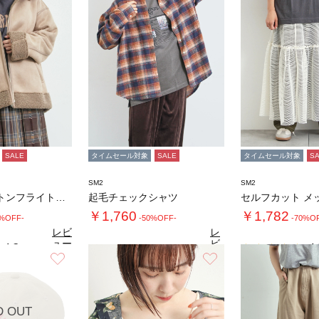
SALE
タイムセール対象
SALE
タイムセール対象
S
SM2
SM2
フェイクムートンフライトジャケット
起毛チェックシャツ
￥1,760
￥1,782
0%OFF-
-50%OFF-
-70%O
レビ
レ
ュー
ビ
4.3
4.
（8）
を見
ュ
お気に入り
お気に入り
4.5
る
（11）
ー
を
見
る
D OUT