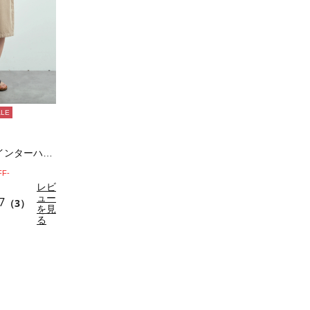
ALE
デニム/ツイルペインターハーフパンツ
FF-
レビ
ュー
7
（3）
を見
る