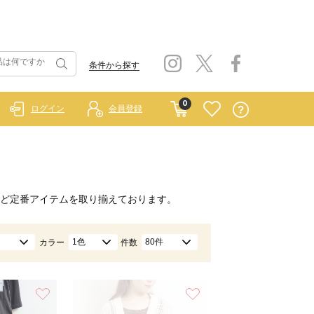
条件から探す
0
ログイン
会員登録
ど定番アイテムを取り揃えております。
1色
80件
カラー
件数
お気に入り
お気に入り