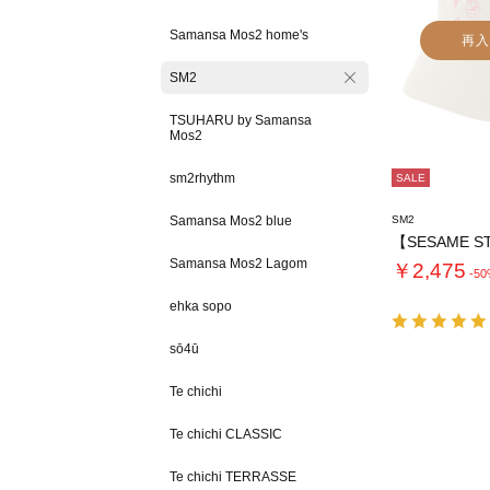
Samansa Mos2 home's
再入
SM2
TSUHARU by Samansa
Mos2
sm2rhythm
SALE
Samansa Mos2 blue
SM2
Samansa Mos2 Lagom
￥2,475
-5
ehka sopo
sō4ū
Te chichi
Te chichi CLASSIC
Te chichi TERRASSE