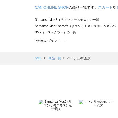
CAN ONLINE SHOP
の商品一覧です。
スカート
や
Samansa Mos2（サマンサ モスモス）の一覧
Samansa Mos2 home's（サマンサモスモスホームズ）の
SM2（エスエムツー）の一覧
TSUHARU by Samansa Mos2（ツハルバイサマンサモ
その他のブランド ＋
sm2rhythm（サマンサモスモス リズム）の一覧
Samansa Mos2 blue（サマンサモスモス ブルー）の一覧
Samansa Mos2 Lagom（サマンサモスモス ラーゴム）の
SM2
商品一覧
ベージュ/薄茶系
ehka sopo（エヘカソポ）の一覧
sō4ū（ソウフォーユー）の一覧
Te chichi（テチチ）の一覧
Te chichi CLASSIC（テチチ クラシック）の一覧
Te chichi TERRASSE（テチチ テラス）の一覧
Lugnoncure（ルノンキュール）の一覧
BETTY'S BLUE（べティーズブルー）の一覧
Wpc.（ワールドパーティー）の一覧