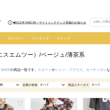
■8/13(木)AM2:00～サイトメンテナンス実施のお知らせ
カテゴリー
ランキング
スナップ
（エスエムツー）/ベージュ/薄茶系
 SHOP
の商品一覧です。
スカート
や
シャツ・ブラウス
、
カーディガン
な
順
すべて
すべて
在庫の有無
商品ステータス
お気に入り
お気に入り