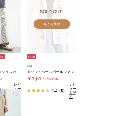
SOLD OUT
再入荷受付
ALE
SALE
SM2
セルフカット メッシュスカート
メッシュベースボールシャツ
￥1,617
FF-
-70%OFF-
レビ
レビ
ュー
ュー
3
4.2
（3）
（5）
を見
を見
お気に入り
る
る