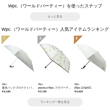
Wpc.（ワールドパーティー）を使ったスナップ
もっと見る
Wpc.（ワールドパーティー）人気アイテムランキング
1
2
3
Wpc.
Wpc.
Wpc.
遮光バックプロテクトパラソル tiny
plantica×Wpc.フラワーアンブレラプラスティックmini
[Wpc.IZA]ASC
￥4,180
￥3,740
￥4,620
ランキング一覧を見る