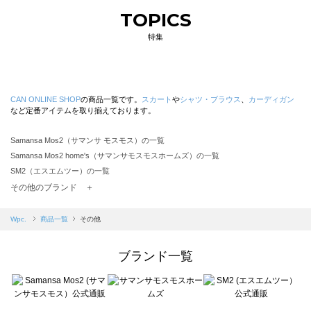
TOPICS
特集
CAN ONLINE SHOP
の商品一覧です。
スカート
や
シャツ・ブラウス
、
カーディガン
など定番アイテムを取り揃えております。
Samansa Mos2（サマンサ モスモス）の一覧
Samansa Mos2 home's（サマンサモスモスホームズ）の一覧
SM2（エスエムツー）の一覧
TSUHARU by Samansa Mos2（ツハルバイサマンサモスモス）の一覧
その他のブランド ＋
sm2rhythm（サマンサモスモス リズム）の一覧
Samansa Mos2 blue（サマンサモスモス ブルー）の一覧
Wpc.
商品一覧
その他
Samansa Mos2 Lagom（サマンサモスモス ラーゴム）の一覧
ehka sopo（エヘカソポ）の一覧
ブランド一覧
sō4ū（ソウフォーユー）の一覧
Te chichi（テチチ）の一覧
Te chichi CLASSIC（テチチ クラシック）の一覧
Te chichi TERRASSE（テチチ テラス）の一覧