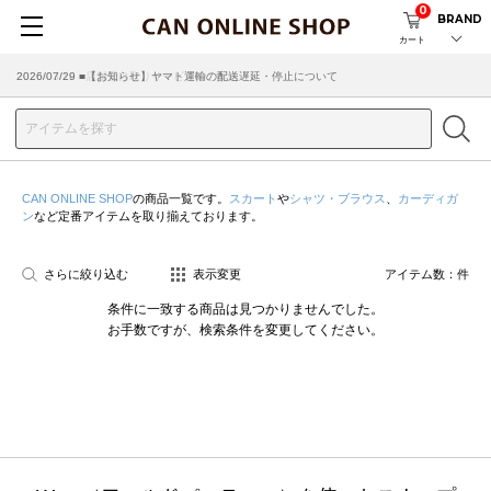
0
BRAND
カート
2026/07/29 ■【お知らせ】ヤマト運輸の配送遅延・停止について
2026/03/18 ■店舗受け取りサービスのご案内
CAN ONLINE SHOP
の商品一覧です。
スカート
や
シャツ・ブラウス
、
カーディガ
ン
など定番アイテムを取り揃えております。
さらに絞り込む
表示変更
アイテム数：
件
条件に一致する商品は見つかりませんでした。
お手数ですが、検索条件を変更してください。