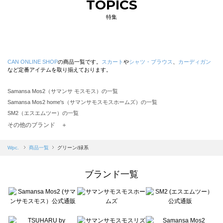
TOPICS
特集
CAN ONLINE SHOP
の商品一覧です。
スカート
や
シャツ・ブラウス
、
カーディガン
など定番アイテムを取り揃えております。
Samansa Mos2（サマンサ モスモス）の一覧
Samansa Mos2 home's（サマンサモスモスホームズ）の一覧
SM2（エスエムツー）の一覧
TSUHARU by Samansa Mos2（ツハルバイサマンサモスモス）の一覧
その他のブランド ＋
sm2rhythm（サマンサモスモス リズム）の一覧
Samansa Mos2 blue（サマンサモスモス ブルー）の一覧
Wpc.
商品一覧
グリーン/緑系
Samansa Mos2 Lagom（サマンサモスモス ラーゴム）の一覧
ehka sopo（エヘカソポ）の一覧
ブランド一覧
sō4ū（ソウフォーユー）の一覧
Te chichi（テチチ）の一覧
Te chichi CLASSIC（テチチ クラシック）の一覧
Te chichi TERRASSE（テチチ テラス）の一覧
Lugnoncure（ルノンキュール）の一覧