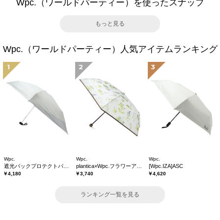
Wpc.（ワールドパーティー）を使ったスナップ
もっと見る
Wpc.（ワールドパーティー）人気アイテムランキング
1
2
3
Wpc.
Wpc.
Wpc.
遮光バックプロテクトパラソル tiny
plantica×Wpc.フラワーアンブレラプラスティックmini
[Wpc.IZA]ASC
￥4,180
￥3,740
￥4,620
ランキング一覧を見る