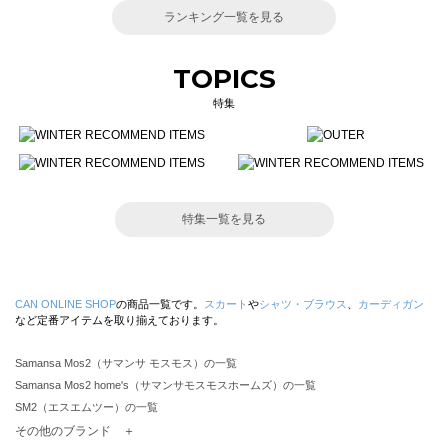
ランキング一覧を見る
TOPICS
特集
特集一覧を見る
CAN ONLINE SHOP
の商品一覧です。
スカート
や
シャツ・ブラウス
、
カーディガン
など定番アイテムを取り揃えております。
Samansa Mos2（サマンサ モスモス）の一覧
Samansa Mos2 home's（サマンサモスモスホームズ）の一覧
SM2（エスエムツー）の一覧
TSUHARU by Samansa Mos2（ツハルバイサマンサモスモス）の一覧
その他のブランド ＋