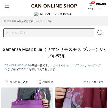
0
BRAND
カート
2026/03/18 ■店舗受け取りサービスのご案内
Samansa Mos2 blue（サマンサモスモス ブルー）/パ
ープル/紫系
CAN ONLINE SHOP
の商品一覧です。
スカート
や
シャツ・ブラウス
、
カーディガ
ン
など定番アイテムを取り揃えております。
さらに絞り込む
表示変更
アイテム数：
2
件
お気に入り