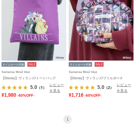
タイムセール対象
SALE
タイムセール対象
SALE
Samansa Mos2 blue
Samansa Mos2 blue
【Disney】ヴィランズ/トートバッグ
【Disney】ヴィランズ/フリルポーチ
レビュー
レビュー
5.0
5.0
（1）
（2）
を見る
を見る
¥1,980
¥1,716
-60%OFF-
-60%OFF-
1