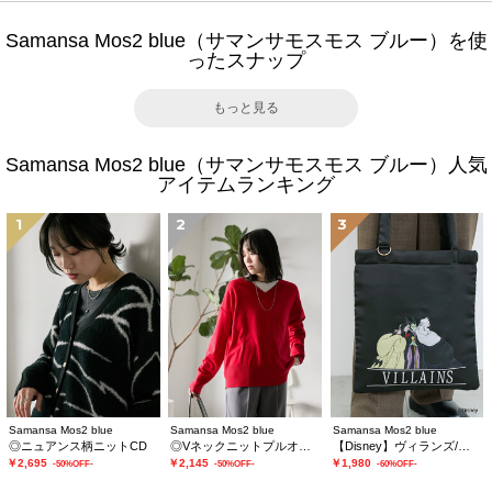
Samansa Mos2 blue（サマンサモスモス ブルー）を使
ったスナップ
もっと見る
Samansa Mos2 blue（サマンサモスモス ブルー）人気
アイテムランキング
1
2
3
Samansa Mos2 blue
Samansa Mos2 blue
Samansa Mos2 blue
◎ニュアンス柄ニットCD
◎Vネックニットプルオーバー
【Disney】ヴィランズ/トートバッグ
￥2,695
￥2,145
￥1,980
-50%OFF-
-50%OFF-
-60%OFF-