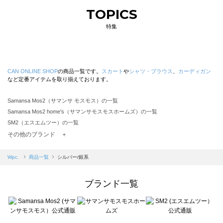
TOPICS
特集
CAN ONLINE SHOP
の商品一覧です。
スカート
や
シャツ・ブラウス
、
カーディガン
など定番アイテムを取り揃えております。
Samansa Mos2（サマンサ モスモス）の一覧
Samansa Mos2 home's（サマンサモスモスホームズ）の一覧
SM2（エスエムツー）の一覧
TSUHARU by Samansa Mos2（ツハルバイサマンサモスモス）の一覧
その他のブランド ＋
sm2rhythm（サマンサモスモス リズム）の一覧
Samansa Mos2 blue（サマンサモスモス ブルー）の一覧
Wpc.
商品一覧
シルバー/銀系
Samansa Mos2 Lagom（サマンサモスモス ラーゴム）の一覧
ehka sopo（エヘカソポ）の一覧
ブランド一覧
sō4ū（ソウフォーユー）の一覧
Te chichi（テチチ）の一覧
Te chichi CLASSIC（テチチ クラシック）の一覧
Te chichi TERRASSE（テチチ テラス）の一覧