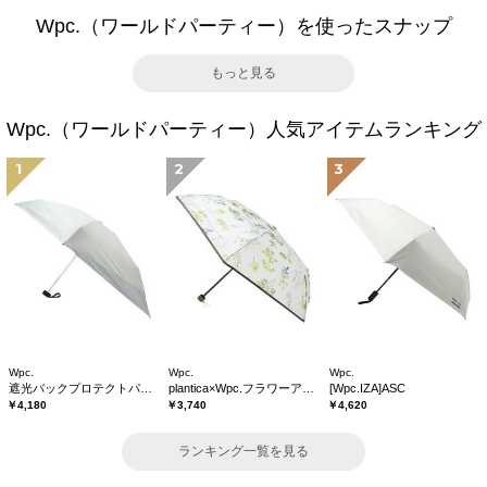
Wpc.（ワールドパーティー）を使ったスナップ
もっと見る
Wpc.（ワールドパーティー）人気アイテムランキング
1
2
3
Wpc.
Wpc.
Wpc.
遮光バックプロテクトパラソル tiny
plantica×Wpc.フラワーアンブレラプラスティックmini
[Wpc.IZA]ASC
￥4,180
￥3,740
￥4,620
ランキング一覧を見る