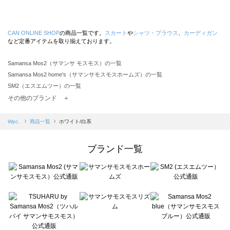
CAN ONLINE SHOP
の商品一覧です。
スカート
や
シャツ・ブラウス
、
カーディガン
など定番アイテムを取り揃えております。
Samansa Mos2（サマンサ モスモス）の一覧
Samansa Mos2 home's（サマンサモスモスホームズ）の一覧
SM2（エスエムツー）の一覧
TSUHARU by Samansa Mos2（ツハルバイサマンサモスモス）の一覧
その他のブランド ＋
sm2rhythm（サマンサモスモス リズム）の一覧
Samansa Mos2 blue（サマンサモスモス ブルー）の一覧
Wpc.
商品一覧
ホワイト/白系
Samansa Mos2 Lagom（サマンサモスモス ラーゴム）の一覧
ehka sopo（エヘカソポ）の一覧
ブランド一覧
sō4ū（ソウフォーユー）の一覧
Te chichi（テチチ）の一覧
Te chichi CLASSIC（テチチ クラシック）の一覧
Te chichi TERRASSE（テチチ テラス）の一覧
Lugnoncure（ルノンキュール）の一覧
BETTY'S BLUE（べティーズブルー）の一覧
Wpc.（ワールドパーティー）の一覧