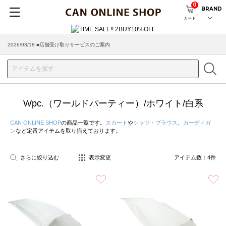
0
BRAND
カート
2026/03/18 ■店舗受け取りサービスのご案内
Wpc.（ワールドパーティー）/ホワイト/白系
CAN ONLINE SHOP
の商品一覧です。
スカート
や
シャツ・ブラウス
、
カーディガ
ン
など定番アイテムを取り揃えております。
さらに絞り込む
表示変更
アイテム数：
4
件
お気に入り