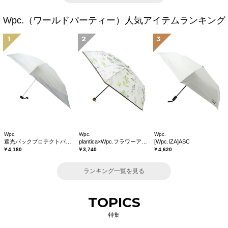
Wpc.（ワールドパーティー）人気アイテムランキング
1
2
3
Wpc.
Wpc.
Wpc.
遮光バックプロテクトパラソル tiny
plantica×Wpc.フラワーアンブレラプラスティックmini
[Wpc.IZA]ASC
￥4,180
￥3,740
￥4,620
ランキング一覧を見る
TOPICS
特集