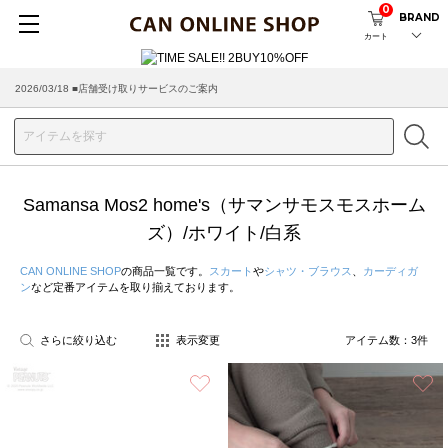
0
BRAND
カート
2026/03/18 ■店舗受け取りサービスのご案内
Samansa Mos2 home's（サマンサモスモスホーム
ズ）/ホワイト/白系
CAN ONLINE SHOP
の商品一覧です。
スカート
や
シャツ・ブラウス
、
カーディガ
ン
など定番アイテムを取り揃えております。
さらに絞り込む
表示変更
アイテム数：
3
件
お気に入り