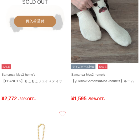
SOLD OUT
再入荷受付
SALE
タイムセール対象
SALE
Samansa Mos2 home's
Samansa Mos2 home's
【PEANUTS】もこもこフェイスティッシュケースカバー
【yukino×SamansaMos2home’s】ルームソックス
¥2,772
¥1,595
-30%OFF-
-50%OFF-
お気に入り