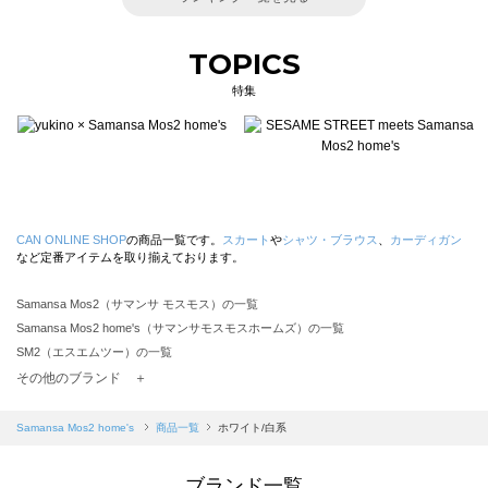
TOPICS
特集
CAN ONLINE SHOP
の商品一覧です。
スカート
や
シャツ・ブラウス
、
カーディガン
など定番アイテムを取り揃えております。
Samansa Mos2（サマンサ モスモス）の一覧
Samansa Mos2 home's（サマンサモスモスホームズ）の一覧
SM2（エスエムツー）の一覧
TSUHARU by Samansa Mos2（ツハルバイサマンサモスモス）の一覧
その他のブランド ＋
sm2rhythm（サマンサモスモス リズム）の一覧
Samansa Mos2 blue（サマンサモスモス ブルー）の一覧
Samansa Mos2 home's
商品一覧
ホワイト/白系
Samansa Mos2 Lagom（サマンサモスモス ラーゴム）の一覧
ehka sopo（エヘカソポ）の一覧
ブランド一覧