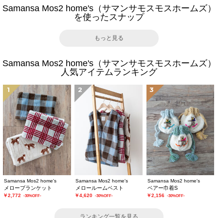
Samansa Mos2 home's（サマンサモスモスホームズ）
を使ったスナップ
もっと見る
Samansa Mos2 home's（サマンサモスモスホームズ）
人気アイテムランキング
1
2
3
Samansa Mos2 home's
Samansa Mos2 home's
Samansa Mos2 home's
メローブランケット
メロールームベスト
ベアー巾着S
￥2,772
￥4,620
￥2,156
-30%OFF-
-30%OFF-
-30%OFF-
ランキング一覧を見る