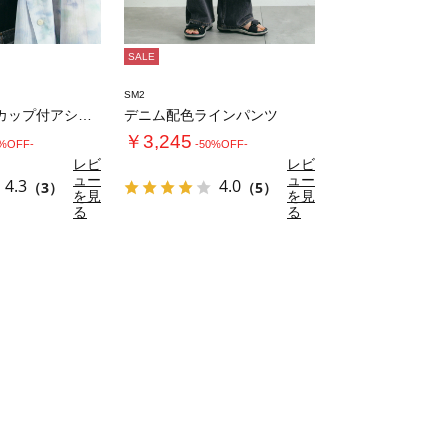
SALE
SM2
ランダムリブカップ付アシメキャミソール
デニム配色ラインパンツ
￥3,245
0%OFF-
-50%OFF-
レビ
レビ
ュー
ュー
4.3
4.0
（3）
（5）
を見
を見
る
る