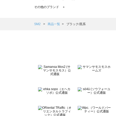
TSUHARU by Samansa Mos2（ツハルバイサマンサモ
その他のブランド ＋
sm2rhythm（サマンサモスモス リズム）の一覧
Samansa Mos2 blue（サマンサモスモス ブルー）の一覧
Samansa Mos2 Lagom（サマンサモスモス ラーゴム）の
SM2
商品一覧
ブラック/黒系
ehka sopo（エヘカソポ）の一覧
sō4ū（ソウフォーユー）の一覧
Te chichi（テチチ）の一覧
Te chichi CLASSIC（テチチ クラシック）の一覧
Te chichi TERRASSE（テチチ テラス）の一覧
Lugnoncure（ルノンキュール）の一覧
BETTY'S BLUE（べティーズブルー）の一覧
Wpc.（ワールドパーティー）の一覧