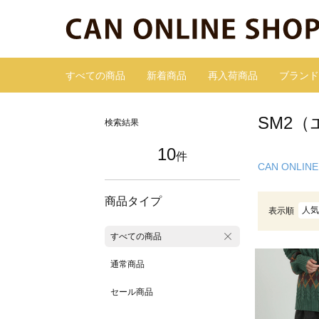
すべての商品
新着商品
再入荷商品
ブランド
SM2（
検索結果
10
件
CAN ONLINE
商品タイプ
人気
表示順
すべての商品
通常商品
セール商品