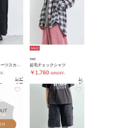
SALE
SM2
アソート楊柳プリーツスカート
起毛チェックシャツ
￥1,760
FF-
-50%OFF-
レビ
レ
ュー
ビ
7
（6）
を見
ュ
お気に入り
お気に入り
4.5
る
（11）
ー
を
見
る
OUT
受付