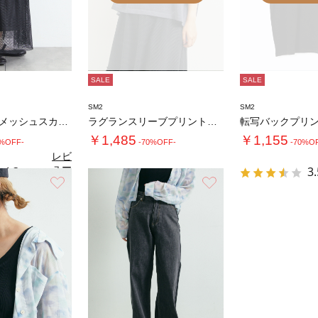
SALE
SALE
SM2
SM2
セルフカット メッシュスカート
ラグランスリーブプリントシアーニット
￥1,485
￥1,155
0%OFF-
-70%OFF-
-70%O
レビ
ュー
4.3
3.
（3）
を見
お気に入り
お気に入り
る