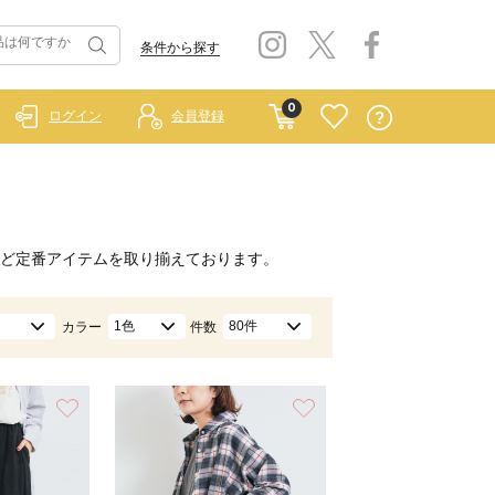
条件から探す
0
ログイン
会員登録
ど定番アイテムを取り揃えております。
1色
80件
カラー
件数
お気に入り
お気に入り