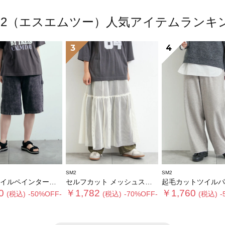
M2（エスエムツー）人気アイテムランキ
3
4
SM2
SM2
ルペインターハーフパンツ
セルフカット メッシュスカート
起毛カットツイルパ
0
￥1,782
￥1,760
(税込)
-50%OFF-
(税込)
-70%OFF-
(税込)
-