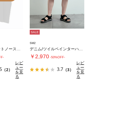
SALE
SM2
転写バックプリントノースリーブ
デニム/ツイルペインターハーフパンツ
￥2,970
FF-
-50%OFF-
レビ
レビ
ュー
ュー
5
3.7
（2）
（3）
を見
を見
る
る