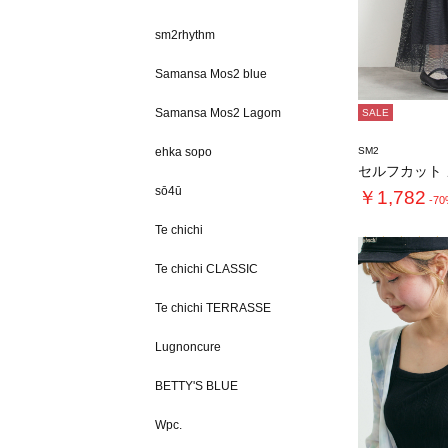
sm2rhythm
Samansa Mos2 blue
Samansa Mos2 Lagom
SALE
ehka sopo
SM2
sō4ū
￥1,782
-7
Te chichi
Te chichi CLASSIC
Te chichi TERRASSE
Lugnoncure
BETTY'S BLUE
Wpc.