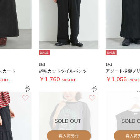
SALE
SALE
SM2
SM2
スカート
起毛カットツイルパンツ
￥1,760
￥1,056
0%OFF-
-50%OFF-
-70%O
レ
レ
ビ
ビ
4.
ュ
ュ
お気に入り
お気に入り
5.0
4.9
（11）
ー
（10）
ー
を
を
見
見
る
る
SOLD OUT
SOLD 
再入荷受付
再入荷