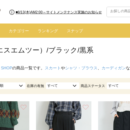
■8/13(木)AM2:00～サイトメンテナンス実施のお知らせ
カテゴリー
ランキング
スナップ
エスエムツー）/ブラック/黒系
 SHOP
の商品一覧です。
スカート
や
シャツ・ブラウス
、
カーディガン
な
順
すべて
すべて
在庫の有無
商品ステータス
お気に入り
お気に入り