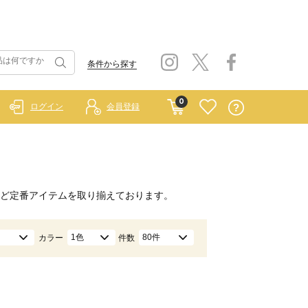
条件から探す
0
ログイン
会員登録
ど定番アイテムを取り揃えております。
1色
80件
カラー
件数