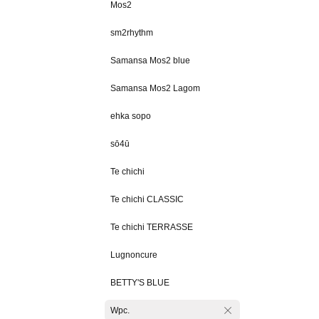
Mos2
sm2rhythm
Samansa Mos2 blue
Samansa Mos2 Lagom
ehka sopo
sō4ū
Te chichi
Te chichi CLASSIC
Te chichi TERRASSE
Lugnoncure
BETTY'S BLUE
Wpc.