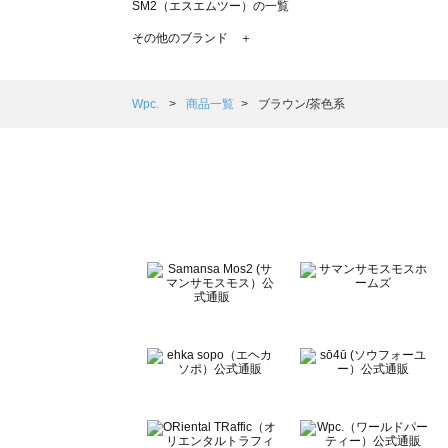
SM2（エスエムツー）の一覧
TSUHARU by Samansa Mos2（ツハルバイサマンサモ
その他のブランド ＋
sm2rhythm（サマンサモスモス リズム）の一覧
Samansa Mos2 blue（サマンサモスモス ブルー）の一覧
Samansa Mos2 Lagom（サマンサモスモス ラーゴム）の
Wpc.
商品一覧
ブラウン/茶色系
ehka sopo（エヘカソポ）の一覧
sō4ū（ソウフォーユー）の一覧
Te chichi（テチチ）の一覧
Te chichi CLASSIC（テチチ クラシック）の一覧
Te chichi TERRASSE（テチチ テラス）の一覧
Lugnoncure（ルノンキュール）の一覧
BETTY'S BLUE（べティーズブルー）の一覧
Wpc.（ワールドパーティー）の一覧