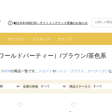
■8/13(木)AM2:00～サイトメンテナンス実施のお知らせ
カテゴリー
ランキング
スナップ
（ワールドパーティー）/ブラウン/茶色系
 SHOP
の商品一覧です。
スカート
や
シャツ・ブラウス
、
カーディガン
な
順
すべて
すべて
在庫の有無
商品ステータス
お気に入り
お気に入り