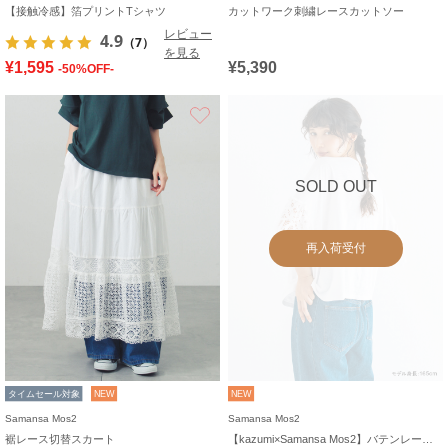
【接触冷感】箔プリントTシャツ
カットワーク刺繍レースカットソー
レビュー
4.9
（7）
を見る
¥1,595
¥5,390
-50%OFF-
お気に入り
SOLD OUT
再入荷受付
タイムセール対象
NEW
NEW
Samansa Mos2
Samansa Mos2
裾レース切替スカート
【kazumi×Samansa Mos2】バテンレースカットソー《WEB限定カラーあり》