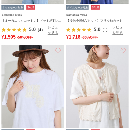
タイムセール対象
SALE
タイムセール対象
SALE
Samansa Mos2
Samansa Mos2
【オーガニックコットン】ドット柄Tシャツ
【接触冷感/UVカット】フリル袖カットソー
レビュー
レビュー
5.0
5.0
（4）
（1）
を見る
を見る
¥1,595
¥1,716
-50%OFF-
-60%OFF-
お気に入り