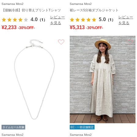
Samansa Mos2
Samansa Mos2
【接触冷感】切り替えプリントTシャツ
裾レース5分袖ダブルジャケット
レビュー
レビュー
4.0
5.0
（1）
（1）
を見る
を見る
¥2,233
¥5,313
-30%OFF-
-30%OFF-
お気に入り
タイムセール対象
EC・一部店舗限定
Samansa Mos2
Samansa Mos2