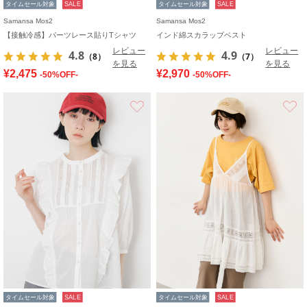
タイムセール対象
SALE
タイムセール対象
SALE
Samansa Mos2
Samansa Mos2
【接触冷感】パーツレース貼りTシャツ
インド綿スカラップベスト
レビュー
レビュー
4.8
4.9
（8）
（7）
を見る
を見る
¥2,475
¥2,970
-50%OFF-
-50%OFF-
お気に入り
タイムセール対象
SALE
タイムセール対象
SALE