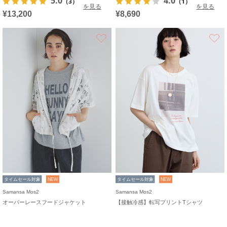
5.0
4.0
（3）
（1）
を見る
を見る
¥13,200
¥8,690
お気に入り
タイムセール対象
NEW
タイムセール対象
NEW
Samansa Mos2
Samansa Mos2
オーバーレースフードジャケット
【接触冷感】転写プリントTシャツ