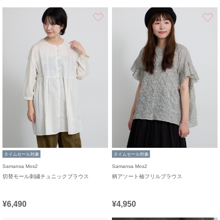
お気に入り
タイムセール対象
タイムセール対象
Samansa Mos2
Samansa Mos2
切替モール刺繍チュニックブラウス
柄アソート袖フリルブラウス
¥6,490
¥4,950