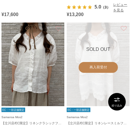
レビュー
5.0
（3）
を見る
¥17,600
¥13,200
お気に入り
SOLD OUT
再入荷受付
絞り込み
EC・一部店舗限定
EC・一部店舗限定
Samansa Mos2
Samansa Mos2
【立川店/EC限定】リネンクラシックフリルブラウス
【立川店/EC限定】リネンレースミルフィーユキャミブラウス