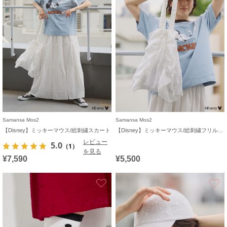
Samansa Mos2
Samansa Mos2
【Disney】ミッキーマウス/総刺繍スカート
【Disney】ミッキーマウス/総刺繍フリルバッグ
レビュー
5.0
（1）
を見る
¥7,590
¥5,500
お気に入り