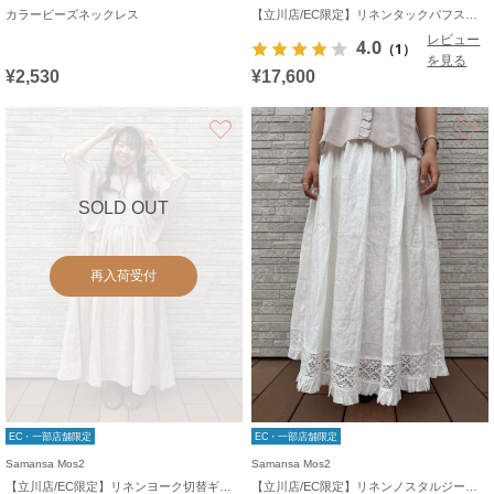
カラービーズネックレス
【立川店/EC限定】リネンタックパフスリーブワンピース
レビュー
4.0
（1）
を見る
¥2,530
¥17,600
お気に入り
SOLD OUT
再入荷受付
EC・一部店舗限定
EC・一部店舗限定
Samansa Mos2
Samansa Mos2
【立川店/EC限定】リネンヨーク切替ギャザーワンピース
【立川店/EC限定】リネンノスタルジータックフリルスカート