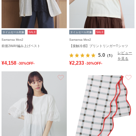
タイムセール対象
SALE
タイムセール対象
SALE
Samansa Mos2
Samansa Mos2
前後2WAY編み上げベスト
【接触冷感】プリントリンガーTシャツ
レビュー
5.0
（1）
を見る
¥4,158
¥2,233
-30%OFF-
-30%OFF-
お気に入り