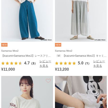
NEW
NEW
Samansa Mos2
Samansa Mos2
【kazumi×Samansa Mos2】レースフリルブラウス
〈M〉【kazumi×Samansa Mos2】キャミワンピース《WEB限定カラーあり》
レビュー
レビュー
4.7
5.0
（3）
（1）
を見る
を見る
¥11,000
¥13,200
お気に入り