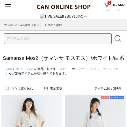
0
BRAND
カート
2026/08/04 ■8/13(木)AM2:00～サイトメンテナンス実施のお知らせ
Samansa Mos2（サマンサ モスモス）/ホワイト/白系
CAN ONLINE SHOP
の商品一覧です。
スカート
や
シャツ・ブラウス
、
カーディガ
ン
など定番アイテムを取り揃えております。
さらに絞り込む
表示変更
アイテム数：
397
件