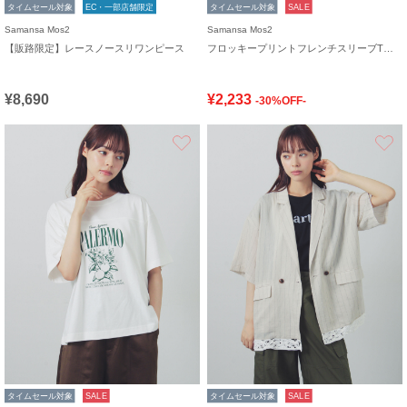
タイムセール対象
EC・一部店舗限定
タイムセール対象
SALE
Samansa Mos2
Samansa Mos2
【販路限定】レースノースリワンピース
フロッキープリントフレンチスリーブTシャツ
¥8,690
¥2,233
-30%OFF-
お気に入り
タイムセール対象
SALE
タイムセール対象
SALE