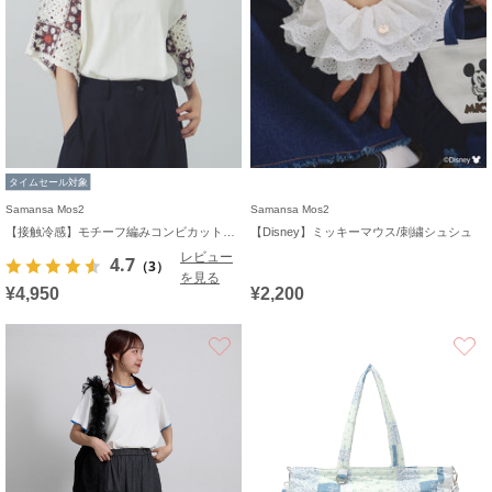
タイムセール対象
Samansa Mos2
Samansa Mos2
【接触冷感】モチーフ編みコンビカットソー
【Disney】ミッキーマウス/刺繍シュシュ
レビュー
4.7
（3）
を見る
¥4,950
¥2,200
お気に入り