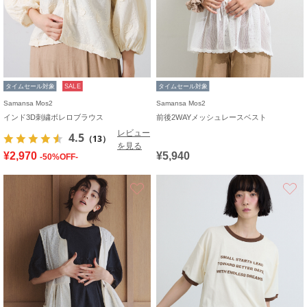
タイムセール対象
SALE
タイムセール対象
Samansa Mos2
Samansa Mos2
インド3D刺繍ボレロブラウス
前後2WAYメッシュレースベスト
レビュー
4.5
（13）
を見る
¥2,970
¥5,940
-50%OFF-
お気に入り