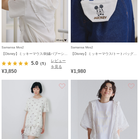
Samansa Mos2
Samansa Mos2
【Disney】ミッキーマウス/刺繍バブーシュカ
【Disney】ミッキーマウス/トートバッグキーホルダーB
レビュー
5.0
（1）
を見る
¥3,850
¥1,980
お気に入り