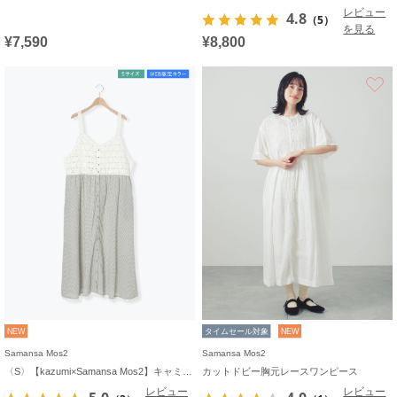
レビュー
4.8
（5）
を見る
¥7,590
¥8,800
NEW
タイムセール対象
NEW
Samansa Mos2
Samansa Mos2
〈S〉【kazumi×Samansa Mos2】キャミワンピース《WEB限定カラーあり》
カットドビー胸元レースワンピース
レビュー
レビュー