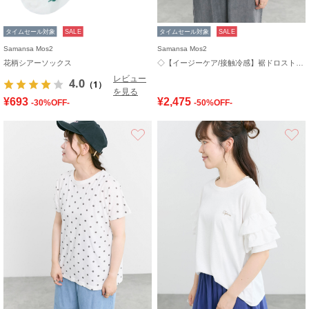
タイムセール対象
SALE
タイムセール対象
SALE
Samansa Mos2
Samansa Mos2
花柄シアーソックス
◇【イージーケア/接触冷感】裾ドロストシャツ
レビュー
4.0
（1）
を見る
¥693
¥2,475
-30%OFF-
-50%OFF-
お気に入り