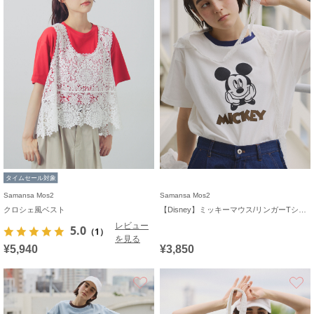
タイムセール対象
Samansa Mos2
Samansa Mos2
クロシェ風ベスト
【Disney】ミッキーマウス/リンガーTシャツ
レビュー
5.0
（1）
を見る
¥5,940
¥3,850
お気に入り