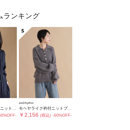
テムランキング
5
sm2rhythm
ルオーバー
モヘヤライク衿付ニットプルオーバー
￥2,156
60%OFF-
(税込)
-60%OFF-