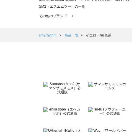
SM2（エスエムツー）の一覧
TSUHARU by Samansa Mos2（ツハルバイサマンサモ
その他のブランド ＋
sm2rhythm（サマンサモスモス リズム）の一覧
Samansa Mos2 blue（サマンサモスモス ブルー）の一覧
Samansa Mos2 Lagom（サマンサモスモス ラーゴム）の
sm2rhythm
商品一覧
イエロー/黄色系
ehka sopo（エヘカソポ）の一覧
sō4ū（ソウフォーユー）の一覧
Te chichi（テチチ）の一覧
Te chichi CLASSIC（テチチ クラシック）の一覧
Te chichi TERRASSE（テチチ テラス）の一覧
Lugnoncure（ルノンキュール）の一覧
BETTY'S BLUE（べティーズブルー）の一覧
Wpc.（ワールドパーティー）の一覧