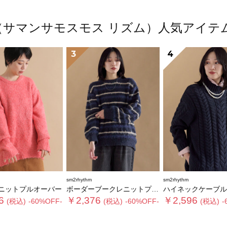
thm（サマンサモスモス リズム）人気アイ
3
4
sm2rhythm
sm2rhythm
ニットプルオーバー
ボーダーブークレニットプルオーバー
ハイネックケーブルニットプ
6
￥2,376
￥2,596
(税込)
-60%OFF-
(税込)
-60%OFF-
(税込)
-