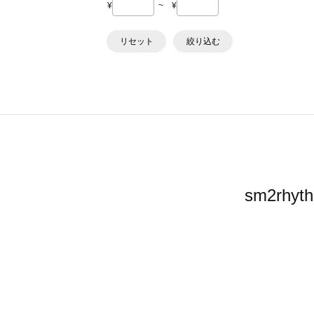
¥
~
¥
リセット
絞り込む
sm2r