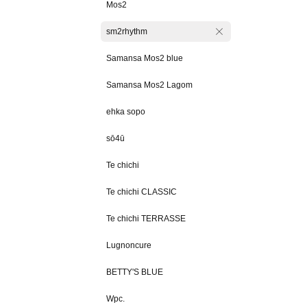
Mos2
sm2rhythm
Samansa Mos2 blue
Samansa Mos2 Lagom
ehka sopo
sō4ū
Te chichi
Te chichi CLASSIC
Te chichi TERRASSE
Lugnoncure
BETTY'S BLUE
Wpc.