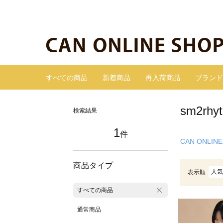
すべての商品
新着商品
再入荷商品
ブランド
sm2r
検索結果
1
件
CAN ONLINE
商品タイプ
人気
表示順
すべての商品
通常商品