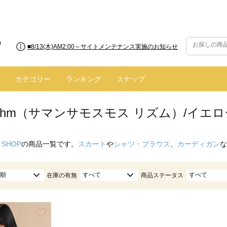
■8/13(木)AM2:00～サイトメンテナンス実施のお知らせ
カテゴリー
ランキング
スナップ
hythm（サマンサモスモス リズム）/イエ
 SHOP
の商品一覧です。
スカート
や
シャツ・ブラウス
、
カーディガン
な
順
すべて
すべて
在庫の有無
商品ステータス
お気に入り