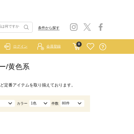
条件から探す
0
ログイン
会員登録
ロー/黄色系
ど定番アイテムを取り揃えております。
1色
80件
カラー
件数