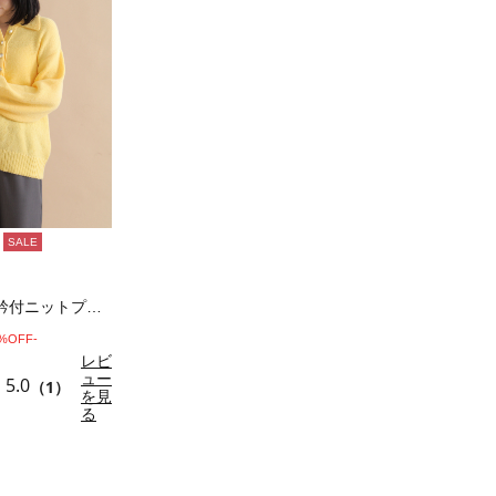
SALE
モヘヤライク衿付ニットプルオーバー
0%OFF-
レビ
ュー
5.0
（1）
を見
る